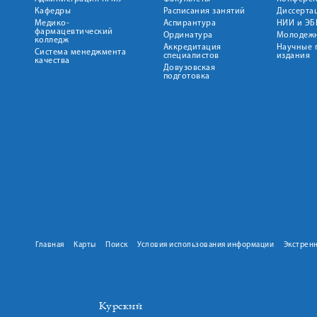
Кафедры
Расписания занятий
Диссерта
Медико-
Аспирантура
НИИ и ЭБ
фармацевтический
Ординатура
Молодежн
колледж
Аккредитация
Научные 
Система менеджмента
специалистов
издания
качества
Довузовская
подготовка
Главная
Карты
Поиск
Условия использования информации
Экстрен
Курский