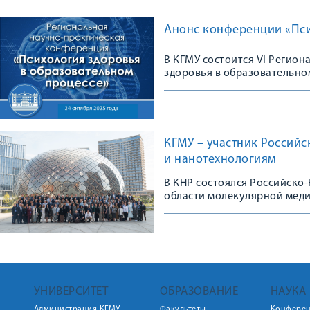
Анонс конференции «Пси
В КГМУ состоится VI Регио
здоровья в образовательно
КГМУ – участник Россий
и нанотехнологиям
В КНР состоялся Российско
области молекулярной мед
УНИВЕРСИТЕТ
ОБРАЗОВАНИЕ
НАУКА
Администрация КГМУ
Факультеты
Конфере