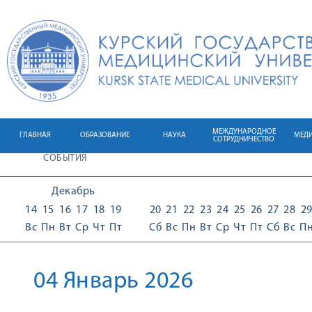
МЕЖДУНАРОДНОЕ
ГЛАВНАЯ
ОБРАЗОВАНИЕ
НАУКА
МЕД
СОТРУДНИЧЕСТВО
СОБЫТИЯ
Декабрь
14
15
16
17
18
19
20
21
22
23
24
25
26
27
28
2
Вс
Пн
Вт
Ср
Чт
Пт
Сб
Вс
Пн
Вт
Ср
Чт
Пт
Сб
Вс
П
04 Январь 2026