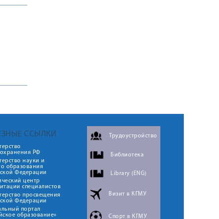
ЕЗНЫЕ ССЫЛКИ
Трудоустройство
терство
оохранения РФ
Библиотека
ерство науки и
го образования
йской Федерации
Library (ENG)
ический центр
итации специалистов
Визит в КГМУ
терство просвещения
йской Федерации
альный портал
йское образование»
Спорт в КГМУ