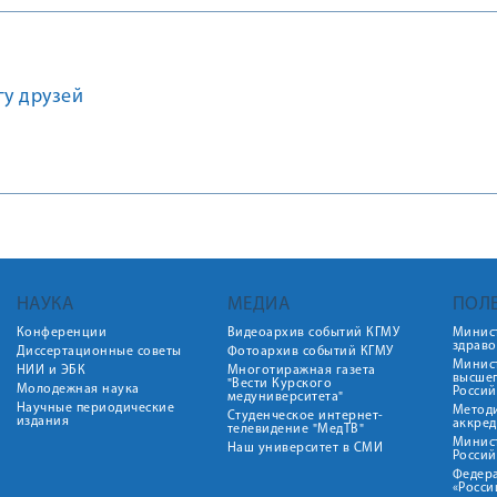
гу друзей
НАУКА
МЕДИА
ПОЛ
Конференции
Видеоархив событий КГМУ
Минис
здрав
Диссертационные советы
Фотоархив событий КГМУ
Минист
НИИ и ЭБК
Многотиражная газета
высше
"Вести Курского
Молодежная наука
Росси
медуниверситета"
Научные периодические
Метод
Студенческое интернет-
издания
аккред
телевидение "МедТВ"
Минис
Наш университет в СМИ
Росси
Федер
«Росси