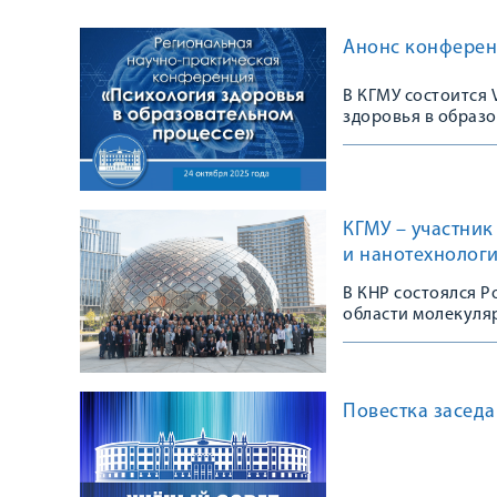
Анонс конферен
В КГМУ состоится
здоровья в образ
КГМУ – участни
и нанотехнолог
В КНР состоялся 
области молекуля
Повестка заседан