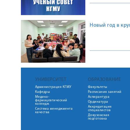
Новый год в кру
УНИВЕРСИТЕТ
ОБРАЗОВАНИЕ
Администрация КГМУ
Факультеты
Кафедры
Расписания занятий
Медико-
Аспирантура
фармацевтический
Ординатура
колледж
Аккредитация
Система менеджмента
специалистов
качества
Довузовская
подготовка