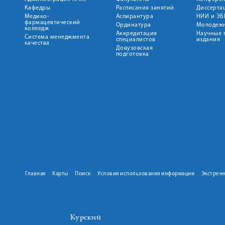
Кафедры
Расписания занятий
Диссерта
Медико-
Аспирантура
НИИ и ЭБ
фармацевтический
Ординатура
Молодежн
колледж
Аккредитация
Научные 
Система менеджмента
специалистов
издания
качества
Довузовская
подготовка
Главная
Карты
Поиск
Условия использования информации
Экстрен
Курский