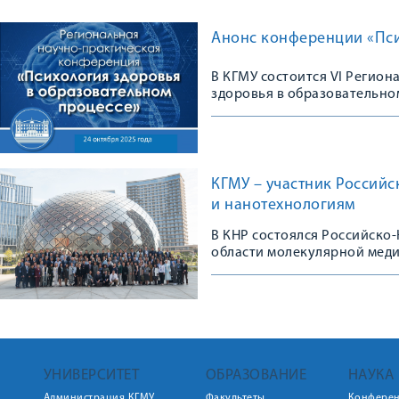
Анонс конференции «Пси
В КГМУ состоится VI Регио
здоровья в образовательно
КГМУ – участник Россий
и нанотехнологиям
В КНР состоялся Российско
области молекулярной мед
УНИВЕРСИТЕТ
ОБРАЗОВАНИЕ
НАУКА
Администрация КГМУ
Факультеты
Конфере