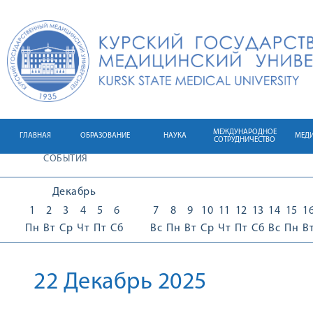
МЕЖДУНАРОДНОЕ
ГЛАВНАЯ
ОБРАЗОВАНИЕ
НАУКА
МЕД
СОТРУДНИЧЕСТВО
СОБЫТИЯ
Декабрь
1
2
3
4
5
6
7
8
9
10
11
12
13
14
15
1
Пн
Вт
Ср
Чт
Пт
Сб
Вс
Пн
Вт
Ср
Чт
Пт
Сб
Вс
Пн
В
22 Декабрь 2025