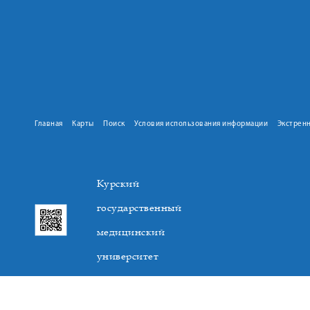
Главная
Карты
Поиск
Условия использования информации
Экстрен
Курский
государственный
медицинский
университет