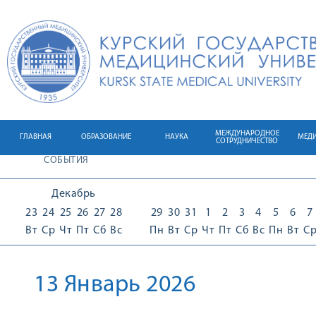
МЕЖДУНАРОДНОЕ
ГЛАВНАЯ
ОБРАЗОВАНИЕ
НАУКА
МЕД
СОТРУДНИЧЕСТВО
СОБЫТИЯ
Декабрь
23
24
25
26
27
28
29
30
31
1
2
3
4
5
6
7
Вт
Ср
Чт
Пт
Сб
Вс
Пн
Вт
Ср
Чт
Пт
Сб
Вс
Пн
Вт
С
13 Январь 2026