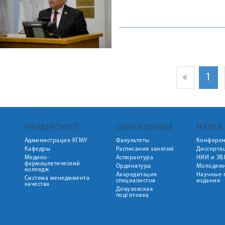
«
1
УНИВЕРСИТЕТ
ОБРАЗОВАНИЕ
НАУКА
Администрация КГМУ
Факультеты
Конфере
Кафедры
Расписания занятий
Диссерта
Медико-
Аспирантура
НИИ и ЭБ
фармацевтический
Ординатура
Молодежн
колледж
Аккредитация
Научные 
Система менеджмента
специалистов
издания
качества
Довузовская
подготовка