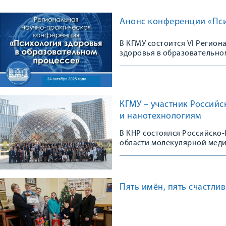
Анонс конференции «Пси
В КГМУ состоится VI Регио
здоровья в образовательно
КГМУ – участник Россий
и нанотехнологиям
В КНР состоялся Российско
области молекулярной мед
Пять имён, пять счастли