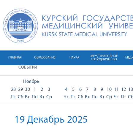
МЕЖДУНАРОДНОЕ
ГЛАВНАЯ
ОБРАЗОВАНИЕ
НАУКА
МЕД
СОТРУДНИЧЕСТВО
СОБЫТИЯ
Ноябрь
28
29
30
1
2
3
4
5
6
7
8
9
10
11
12
1
Пт
Сб
Вс
Пн
Вт
Ср
Чт
Пт
Сб
Вс
Пн
Вт
Ср
Чт
Пт
С
19 Декабрь 2025