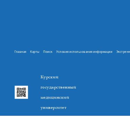
Главная
Карты
Поиск
Условия использования информации
Экстрен
Курский
государственный
медицинский
университет