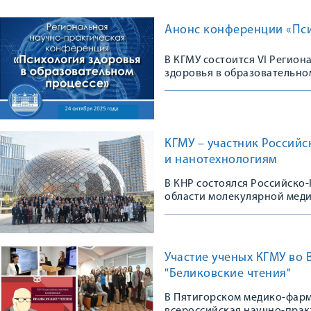
Анонс конференции «Пси
В КГМУ состоится VI Регио
здоровья в образовательно
КГМУ – участник Россий
и нанотехнологиям
В КНР состоялся Российско
области молекулярной мед
Участие ученых КГМУ во
"Беликовские чтения"
В Пятигорском медико-фарм