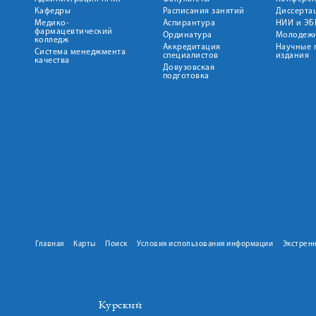
Кафедры
Расписания занятий
Диссерта
Медико-
Аспирантура
НИИ и ЭБ
фармацевтический
Ординатура
Молодежн
колледж
Аккредитация
Научные 
Система менеджмента
специалистов
издания
качества
Довузовская
подготовка
Главная
Карты
Поиск
Условия использования информации
Экстрен
Курский