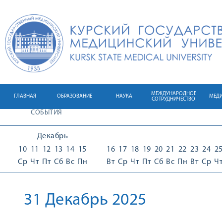
МЕЖДУНАРОДНОЕ
ГЛАВНАЯ
ОБРАЗОВАНИЕ
НАУКА
МЕД
СОТРУДНИЧЕСТВО
СОБЫТИЯ
Декабрь
10
11
12
13
14
15
16
17
18
19
20
21
22
23
24
2
Ср
Чт
Пт
Сб
Вс
Пн
Вт
Ср
Чт
Пт
Сб
Вс
Пн
Вт
Ср
Ч
31 Декабрь 2025