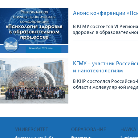
Анонс конференции «Пси
В КГМУ состоится VI Регио
здоровья в образовательно
КГМУ – участник Россий
и нанотехнологиям
В КНР состоялся Российско
области молекулярной мед
УНИВЕРСИТЕТ
ОБРАЗОВАНИЕ
НАУКА
Администрация КГМУ
Факультеты
Конфере