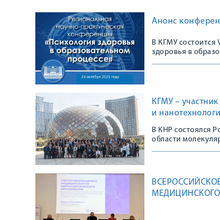
Анонс конферен
В КГМУ состоится
здоровья в образ
КГМУ – участни
и нанотехнолог
В КНР состоялся 
области молекуля
ВСЕРОССИЙСКО
МЕДИЦИНСКОГО