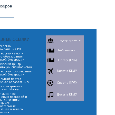
изёров
ЕЗНЫЕ ССЫЛКИ
Трудоустройство
терство
оохранения РФ
Библиотека
ерство науки и
го образования
йской Федерации
Library (ENG)
ический центр
итации специалистов
Визит в КГМУ
терство просвещения
йской Федерации
альный портал
йское образование»
Спорт в КГМУ
я электронная
тека Elibrary
я линия по
Досуг в КГМУ
чению правовой и
льной защиты
ющихся
овательных
изаций высшего
ования