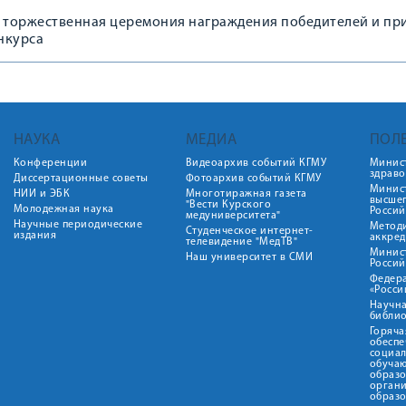
ь торжественная церемония награждения победителей и пр
нкурса
НАУКА
МЕДИА
ПОЛ
Конференции
Видеоархив событий КГМУ
Минис
здрав
Диссертационные советы
Фотоархив событий КГМУ
Минист
НИИ и ЭБК
Многотиражная газета
высше
"Вести Курского
Молодежная наука
Росси
медуниверситета"
Научные периодические
Метод
Студенческое интернет-
издания
аккред
телевидение "МедТВ"
Минис
Наш университет в СМИ
Росси
Федер
«Росси
Научна
библио
Горяча
обеспе
социа
обуча
образ
орган
образ