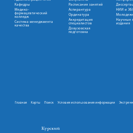
Кафедры
Расписания занятий
Диссерта
Медико-
Аспирантура
НИИ и ЭБ
фармацевтический
Ординатура
Молодежн
колледж
Аккредитация
Научные 
Система менеджмента
специалистов
издания
качества
Довузовская
подготовка
Главная
Карты
Поиск
Условия использования информации
Экстрен
Курский