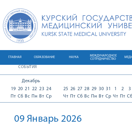
МЕЖДУНАРОДНОЕ
ГЛАВНАЯ
ОБРАЗОВАНИЕ
НАУКА
МЕД
СОТРУДНИЧЕСТВО
СОБЫТИЯ
Декабрь
19
20
21
22
23
24
25
26
27
28
29
30
31
1
2
3
Пт
Сб
Вс
Пн
Вт
Ср
Чт
Пт
Сб
Вс
Пн
Вт
Ср
Чт
Пт
С
09 Январь 2026