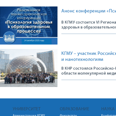
Анонс конференции «Пси
В КГМУ состоится VI Регио
здоровья в образовательно
КГМУ – участник Россий
и нанотехнологиям
В КНР состоялся Российско
области молекулярной мед
УНИВЕРСИТЕТ
ОБРАЗОВАНИЕ
НАУКА
Администрация КГМУ
Факультеты
Конфере