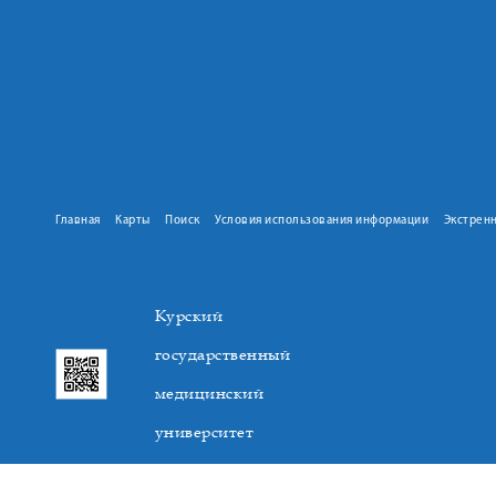
Главная
Карты
Поиск
Условия использования информации
Экстрен
Курский
государственный
медицинский
университет