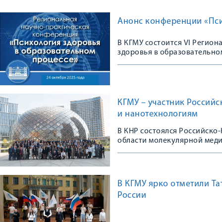
Анонс конференции «Пси
В КГМУ состоится VI Регио
здоровья в образовательно
КГМУ – участник Россий
и нанотехнологиям
В КНР состоялся Российско
области молекулярной мед
В КГМУ ярко отметили Та
России