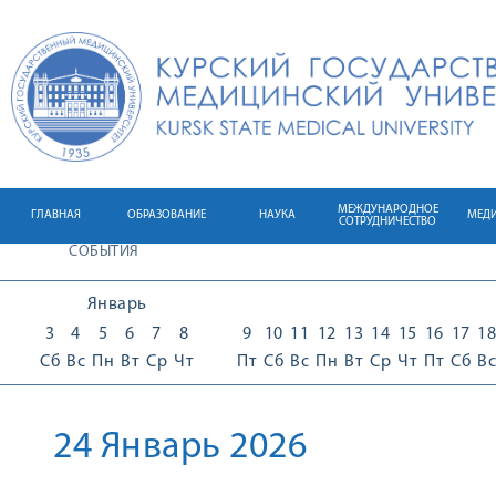
МЕЖДУНАРОДНОЕ
ГЛАВНАЯ
ОБРАЗОВАНИЕ
НАУКА
МЕД
СОТРУДНИЧЕСТВО
СОБЫТИЯ
Январь
3
4
5
6
7
8
9
10
11
12
13
14
15
16
17
18
Сб
Вс
Пн
Вт
Ср
Чт
Пт
Сб
Вс
Пн
Вт
Ср
Чт
Пт
Сб
Вс
24 Январь 2026