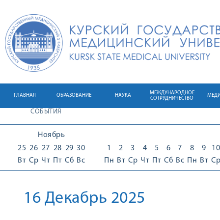
МЕЖДУНАРОДНОЕ
ГЛАВНАЯ
ОБРАЗОВАНИЕ
НАУКА
МЕД
СОТРУДНИЧЕСТВО
СОБЫТИЯ
Ноябрь
25
26
27
28
29
30
1
2
3
4
5
6
7
8
9
10
Вт
Ср
Чт
Пт
Сб
Вс
Пн
Вт
Ср
Чт
Пт
Сб
Вс
Пн
Вт
С
16 Декабрь 2025