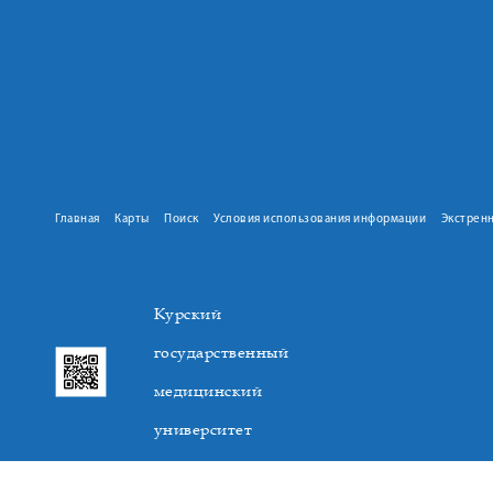
Главная
Карты
Поиск
Условия использования информации
Экстрен
Курский
государственный
медицинский
университет