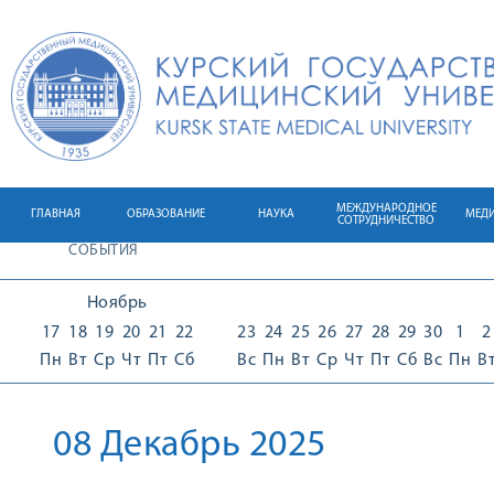
МЕЖДУНАРОДНОЕ
ГЛАВНАЯ
ОБРАЗОВАНИЕ
НАУКА
МЕД
СОТРУДНИЧЕСТВО
СОБЫТИЯ
Ноябрь
17
18
19
20
21
22
23
24
25
26
27
28
29
30
1
2
Пн
Вт
Ср
Чт
Пт
Сб
Вс
Пн
Вт
Ср
Чт
Пт
Сб
Вс
Пн
В
08 Декабрь 2025