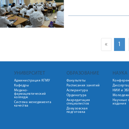
«
1
УНИВЕРСИТЕТ
ОБРАЗОВАНИЕ
НАУКА
Администрация КГМУ
Факультеты
Конфере
Кафедры
Расписания занятий
Диссерта
Медико-
Аспирантура
НИИ и ЭБ
фармацевтический
Ординатура
Молодежн
колледж
Аккредитация
Научные 
Система менеджмента
специалистов
издания
качества
Довузовская
подготовка