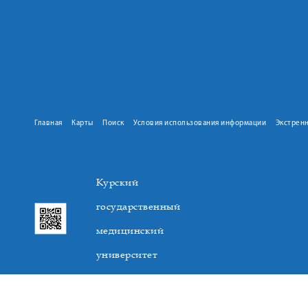
Главная
Карты
Поиск
Условия использования информации
Экстрен
Курский
государственный
медицинский
университет