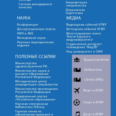
колледж
Аккредитация
Система менеджмента
специалистов
качества
Довузовская
подготовка
НАУКА
МЕДИА
Конференции
Видеоархив событий КГМУ
Диссертационные советы
Фотоархив событий КГМУ
НИИ и ЭБК
Многотиражная газета
"Вести Курского
Молодежная наука
медуниверситета"
Научные периодические
Студенческое интернет-
издания
телевидение "МедТВ"
Наш университет в СМИ
ПОЛЕЗНЫЕ ССЫЛКИ
Трудоустройство
Министерство
здравоохранения РФ
Библиотека
Министерство науки и
высшего образования
Российской Федерации
Library (ENG)
Методический центр
аккредитации специалистов
Министерство просвещения
Визит в КГМУ
Российской Федерации
Федеральный портал
«Российское образование»
Спорт в КГМУ
Научная электронная
библиотека Elibrary
Горячая линия по
Досуг в КГМУ
обеспечению правовой и