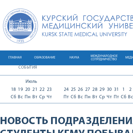
МЕЖДУНАРОДНОЕ
ГЛАВНАЯ
ОБРАЗОВАНИЕ
НАУКА
МЕД
СОТРУДНИЧЕСТВО
СОБЫТИЯ
Июль
18
19
20
21
22
23
24
25
26
27
28
29
30
31
1
2
Сб
Вс
Пн
Вт
Ср
Чт
Пт
Сб
Вс
Пн
Вт
Ср
Чт
Пт
Сб
Вс
НОВОСТЬ ПОДРАЗДЕЛЕНИ