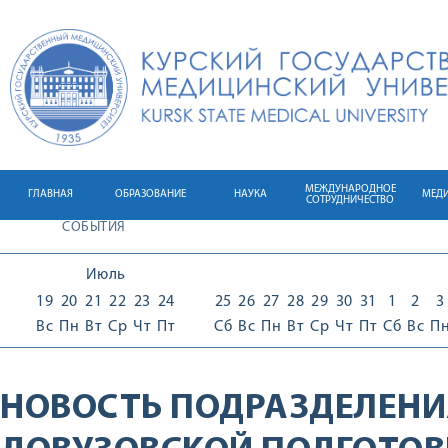
МЕЖДУНАРОДНОЕ
ГЛАВНАЯ
ОБРАЗОВАНИЕ
НАУКА
МЕД
СОТРУДНИЧЕСТВО
СОБЫТИЯ
Июль
19
20
21
22
23
24
25
26
27
28
29
30
31
1
2
3
Вс
Пн
Вт
Ср
Чт
Пт
Сб
Вс
Пн
Вт
Ср
Чт
Пт
Сб
Вс
П
НОВОСТЬ ПОДРАЗДЕЛЕНИ