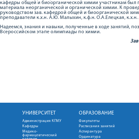
кафедры общей и биоорганической химии участникам был 
материала неорганической и органической химии. К пров
руководством зав. кафедрой общей и биоорганической химии
преподаватели к.х.н. А.Ю. Малыхин, к.ф.н. О.А.Елецкая, к.х.н
Надеемся, знания и навыки, полученные в ходе занятий, п
Всероссийском этапе олимпиады по химии.
Зав
УНИВЕРСИТЕТ
ОБРАЗОВАНИЕ
Администрация КГМУ
Факультеты
Кафедры
Расписания занятий
Медико-
Аспирантура
фармацевтический
Ординатура