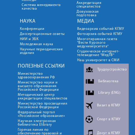
колледж
Аккредитация
Система менеджмента
специалистов
качества
Довузовская
подготовка
НАУКА
МЕДИА
Конференции
Видеоархив событий КГМУ
Диссертационные советы
Фотоархив событий КГМУ
НИИ и ЭБК
Многотиражная газета
"Вести Курского
Молодежная наука
медуниверситета"
Научные периодические
Студенческое интернет-
издания
телевидение "МедТВ"
Наш университет в СМИ
ПОЛЕЗНЫЕ ССЫЛКИ
Трудоустройство
Министерство
здравоохранения РФ
Библиотека
Министерство науки и
высшего образования
Российской Федерации
Library (ENG)
Методический центр
аккредитации специалистов
Министерство просвещения
Визит в КГМУ
Российской Федерации
Федеральный портал
«Российское образование»
Спорт в КГМУ
Научная электронная
библиотека Elibrary
Горячая линия по
Досуг в КГМУ
обеспечению правовой и