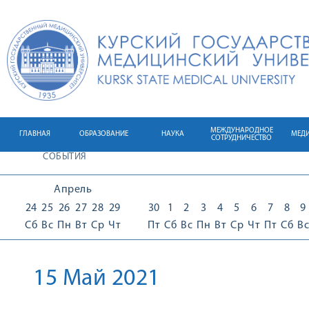
МЕЖДУНАРОДНОЕ
ГЛАВНАЯ
ОБРАЗОВАНИЕ
НАУКА
МЕД
СОТРУДНИЧЕСТВО
СОБЫТИЯ
Апрель
24
25
26
27
28
29
30
1
2
3
4
5
6
7
8
9
Сб
Вс
Пн
Вт
Ср
Чт
Пт
Сб
Вс
Пн
Вт
Ср
Чт
Пт
Сб
Вс
15 Май 2021