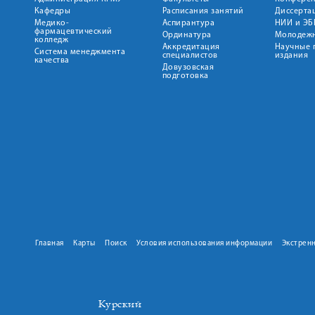
Кафедры
Расписания занятий
Диссерта
Медико-
Аспирантура
НИИ и ЭБ
фармацевтический
Ординатура
Молодежн
колледж
Аккредитация
Научные 
Система менеджмента
специалистов
издания
качества
Довузовская
подготовка
Главная
Карты
Поиск
Условия использования информации
Экстрен
Курский