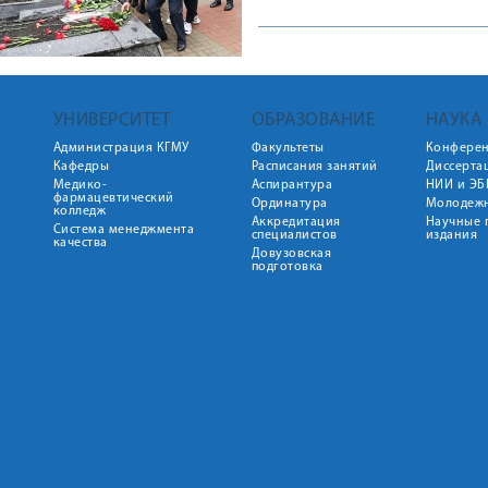
УНИВЕРСИТЕТ
ОБРАЗОВАНИЕ
НАУКА
Администрация КГМУ
Факультеты
Конфере
Кафедры
Расписания занятий
Диссерта
Медико-
Аспирантура
НИИ и ЭБ
фармацевтический
Ординатура
Молодежн
колледж
Аккредитация
Научные 
Система менеджмента
специалистов
издания
качества
Довузовская
подготовка