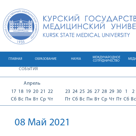
МЕЖДУНАРОДНОЕ
ГЛАВНАЯ
ОБРАЗОВАНИЕ
НАУКА
МЕД
СОТРУДНИЧЕСТВО
СОБЫТИЯ
Апрель
17
18
19
20
21
22
23
24
25
26
27
28
29
30
1
2
Сб
Вс
Пн
Вт
Ср
Чт
Пт
Сб
Вс
Пн
Вт
Ср
Чт
Пт
Сб
Вс
08 Май 2021