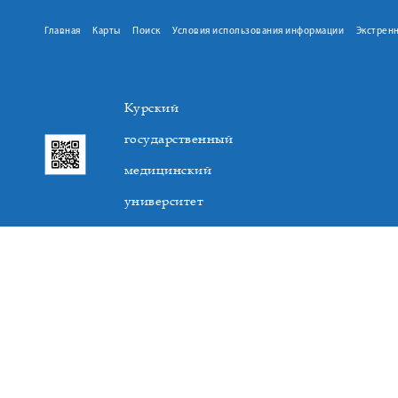
Главная
Карты
Поиск
Условия использования информации
Экстрен
Курский
государственный
медицинский
университет