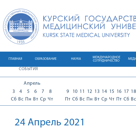
МЕЖДУНАРОДНОЕ
ГЛАВНАЯ
ОБРАЗОВАНИЕ
НАУКА
МЕД
СОТРУДНИЧЕСТВО
СОБЫТИЯ
Апрель
3
4
5
6
7
8
9
10
11
12
13
14
15
16
17
18
Сб
Вс
Пн
Вт
Ср
Чт
Пт
Сб
Вс
Пн
Вт
Ср
Чт
Пт
Сб
Вс
24 Апрель 2021