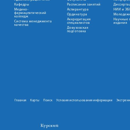
Кафедры
Расписания занятий
Диссерта
Медико-
Аспирантура
НИИ и ЭБ
фармацевтический
Ординатура
Молодежн
колледж
Аккредитация
Научные 
Система менеджмента
специалистов
издания
качества
Довузовская
подготовка
Главная
Карты
Поиск
Условия использования информации
Экстрен
Курский