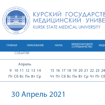
МЕЖДУНАРОДНОЕ
ГЛАВНАЯ
ОБРАЗОВАНИЕ
НАУКА
МЕД
СОТРУДНИЧЕСТВО
СОБЫТИЯ
Апрель
9
10
11
12
13
14
15
16
17
18
19
20
21
22
23
2
Пт
Сб
Вс
Пн
Вт
Ср
Чт
Пт
Сб
Вс
Пн
Вт
Ср
Чт
Пт
С
30 Апрель 2021