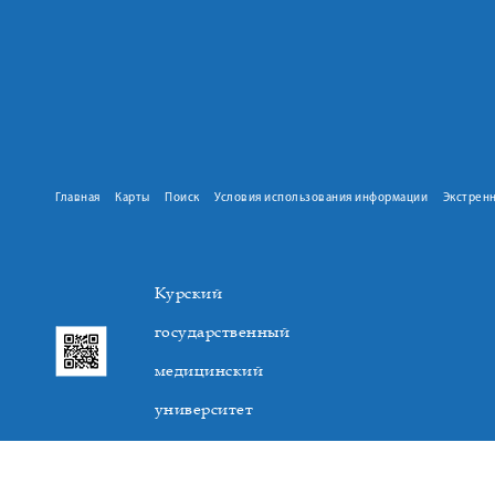
Главная
Карты
Поиск
Условия использования информации
Экстрен
Курский
государственный
медицинский
университет