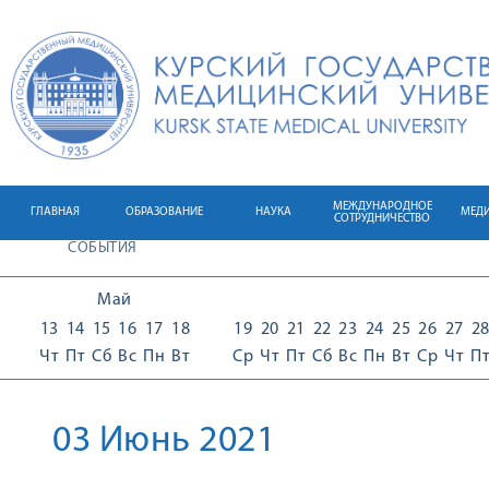
МЕЖДУНАРОДНОЕ
ГЛАВНАЯ
ОБРАЗОВАНИЕ
НАУКА
МЕД
СОТРУДНИЧЕСТВО
СОБЫТИЯ
Май
13
14
15
16
17
18
19
20
21
22
23
24
25
26
27
2
Чт
Пт
Сб
Вс
Пн
Вт
Ср
Чт
Пт
Сб
Вс
Пн
Вт
Ср
Чт
П
03 Июнь 2021