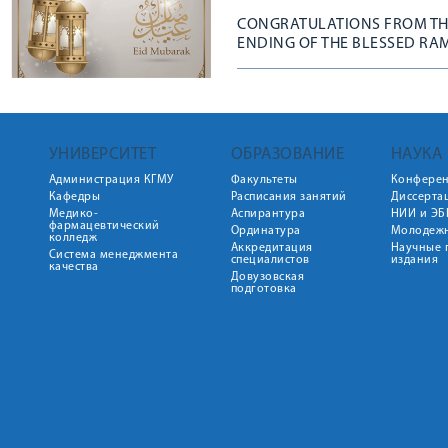
CONGRATULATIONS FROM THE
ENDING OF THE BLESSED R
УНИВЕРСИТЕТ
ОБРАЗОВАНИЕ
НАУКА
Администрация КГМУ
Факультеты
Конфере
Кафедры
Расписания занятий
Диссерта
Медико-
Аспирантура
НИИ и ЭБ
фармацевтический
Ординатура
Молодежн
колледж
Аккредитация
Научные 
Система менеджмента
специалистов
издания
качества
Довузовская
подготовка