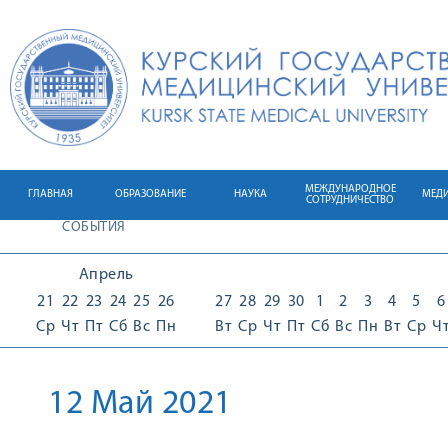
МЕЖДУНАРОДНОЕ
ГЛАВНАЯ
ОБРАЗОВАНИЕ
НАУКА
МЕД
СОТРУДНИЧЕСТВО
СОБЫТИЯ
Апрель
21
22
23
24
25
26
27
28
29
30
1
2
3
4
5
6
Ср
Чт
Пт
Сб
Вс
Пн
Вт
Ср
Чт
Пт
Сб
Вс
Пн
Вт
Ср
Ч
12 Май 2021