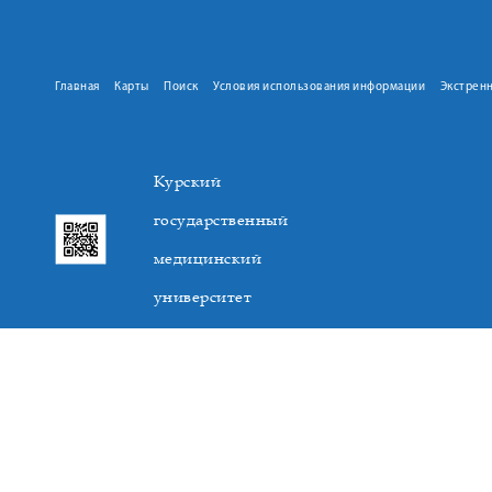
Главная
Карты
Поиск
Условия использования информации
Экстрен
Курский
государственный
медицинский
университет