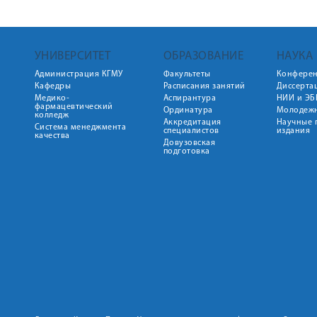
УНИВЕРСИТЕТ
ОБРАЗОВАНИЕ
НАУКА
Администрация КГМУ
Факультеты
Конфере
Кафедры
Расписания занятий
Диссерта
Медико-
Аспирантура
НИИ и ЭБ
фармацевтический
Ординатура
Молодежн
колледж
Аккредитация
Научные 
Система менеджмента
специалистов
издания
качества
Довузовская
подготовка