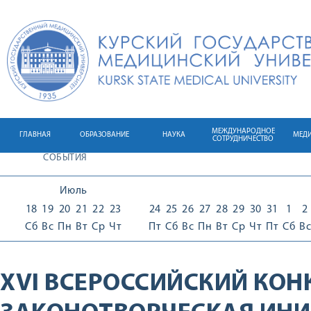
МЕЖДУНАРОДНОЕ
ГЛАВНАЯ
ОБРАЗОВАНИЕ
НАУКА
МЕД
СОТРУДНИЧЕСТВО
СОБЫТИЯ
Июль
18
19
20
21
22
23
24
25
26
27
28
29
30
31
1
2
Сб
Вс
Пн
Вт
Ср
Чт
Пт
Сб
Вс
Пн
Вт
Ср
Чт
Пт
Сб
Вс
XVI ВСЕРОССИЙСКИЙ КОН