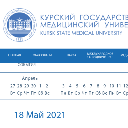
МЕЖДУНАРОДНОЕ
ГЛАВНАЯ
ОБРАЗОВАНИЕ
НАУКА
МЕД
СОТРУДНИЧЕСТВО
СОБЫТИЯ
Апрель
27
28
29
30
1
2
3
4
5
6
7
8
9
10
11
12
Вт
Ср
Чт
Пт
Сб
Вс
Пн
Вт
Ср
Чт
Пт
Сб
Вс
Пн
Вт
С
18 Май 2021