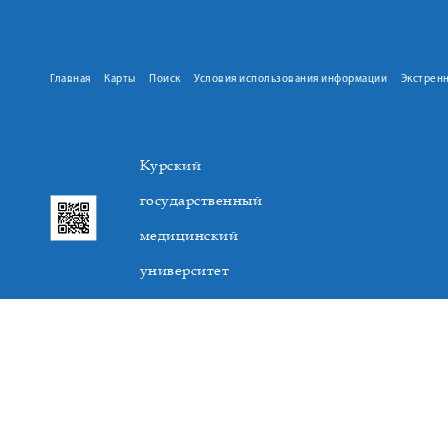
Главная
Карты
Поиск
Условия использования информации
Экстрен
Курский
государственный
медицинский
университет