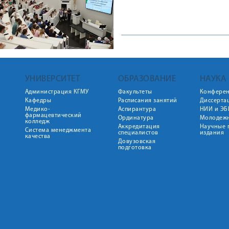
УНИВЕРСИТЕТ
ОБРАЗОВАНИЕ
НАУКА
Администрация КГМУ
Факультеты
Конфере
Кафедры
Расписания занятий
Диссерта
Медико-
Аспирантура
НИИ и ЭБ
фармацевтический
Ординатура
Молодежн
колледж
Аккредитация
Научные 
Система менеджмента
специалистов
издания
качества
Довузовская
подготовка