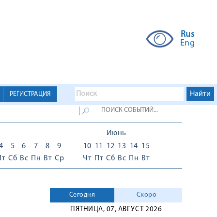
Rus
Eng
РЕГИСТРАЦИЯ
Июнь
4
5
6
7
8
9
10
11
12
13
14
15
Пт
Сб
Вс
Пн
Вт
Ср
Чт
Пт
Сб
Вс
Пн
Вт
Сегодня
Скоро
ПЯТНИЦА, 07, АВГУСТ 2026