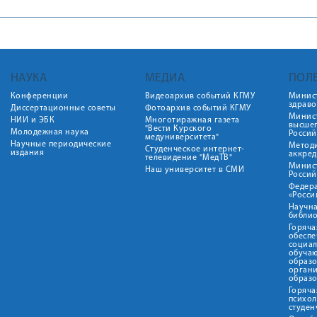
НАУКА
МЕДИА
ПОЛ
Конференции
Видеоархив событий КГМУ
Минис
здрав
Диссертационные советы
Фотоархив событий КГМУ
Минист
НИИ и ЭБК
Многотиражная газета
высше
"Вести Курского
Молодежная наука
Росси
медуниверситета"
Научные периодические
Метод
Студенческое интернет-
издания
аккред
телевидение "МедТВ"
Минис
Наш университет в СМИ
Росси
Федер
«Росси
Научна
библио
Горяча
обеспе
социа
обуча
образ
орган
образ
Горяча
психо
студен