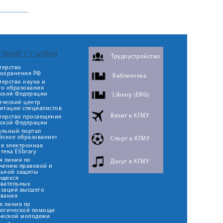
ЕЗНЫЕ ССЫЛКИ
Трудоустройство
терство
оохранения РФ
Библиотека
ерство науки и
го образования
йской Федерации
Library (ENG)
ический центр
итации специалистов
Визит в КГМУ
терство просвещения
йской Федерации
альный портал
йское образование»
Спорт в КГМУ
я электронная
тека Elibrary
я линия по
Досуг в КГМУ
чению правовой и
льной защиты
ющихся
овательных
изаций высшего
ования
я линия по
логической помощи
ческой молодежи