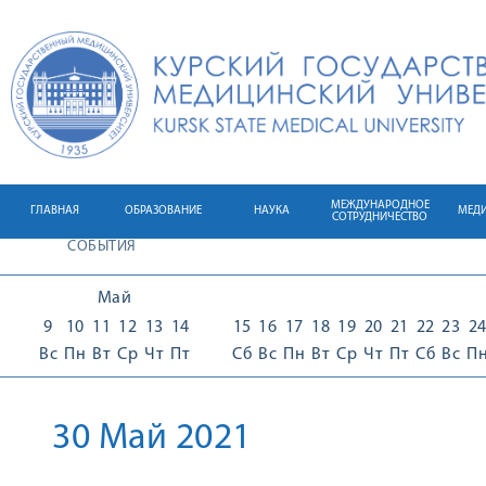
МЕЖДУНАРОДНОЕ
ГЛАВНАЯ
ОБРАЗОВАНИЕ
НАУКА
МЕД
СОТРУДНИЧЕСТВО
СОБЫТИЯ
Май
9
10
11
12
13
14
15
16
17
18
19
20
21
22
23
2
Вс
Пн
Вт
Ср
Чт
Пт
Сб
Вс
Пн
Вт
Ср
Чт
Пт
Сб
Вс
П
30 Май 2021