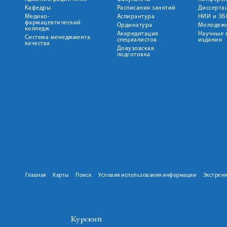
Кафедры
Расписания занятий
Диссерта
Медико-
Аспирантура
НИИ и ЭБ
фармацевтический
Ординатура
Молодежн
колледж
Аккредитация
Научные 
Система менеджмента
специалистов
издания
качества
Довузовская
подготовка
Главная
Карты
Поиск
Условия использования информации
Экстрен
Курский