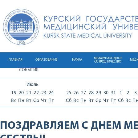
МЕЖДУНАРОДНОЕ
ГЛАВНАЯ
ОБРАЗОВАНИЕ
НАУКА
МЕД
СОТРУДНИЧЕСТВО
СОБЫТИЯ
Июль
19
20
21
22
23
24
25
26
27
28
29
30
31
1
2
3
Вс
Пн
Вт
Ср
Чт
Пт
Сб
Вс
Пн
Вт
Ср
Чт
Пт
Сб
Вс
П
ПОЗДРАВЛЯЕМ С ДНЕМ М