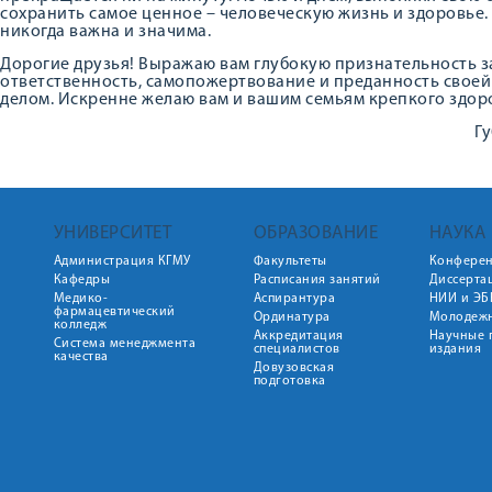
сохранить самое ценное – человеческую жизнь и здоровье. 
никогда важна и значима.
Дорогие друзья! Выражаю вам глубокую признательность з
ответственность, самопожертвование и преданность свое
делом. Искренне желаю вам и вашим семьям крепкого здоро
Г
УНИВЕРСИТЕТ
ОБРАЗОВАНИЕ
НАУКА
Администрация КГМУ
Факультеты
Конфере
Кафедры
Расписания занятий
Диссерта
Медико-
Аспирантура
НИИ и ЭБ
фармацевтический
Ординатура
Молодежн
колледж
Аккредитация
Научные 
Система менеджмента
специалистов
издания
качества
Довузовская
подготовка