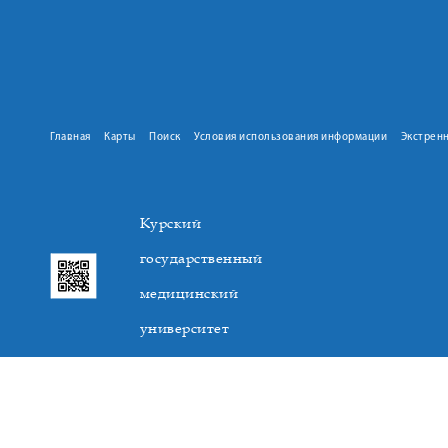
Главная
Карты
Поиск
Условия использования информации
Экстрен
Курский
государственный
медицинский
университет