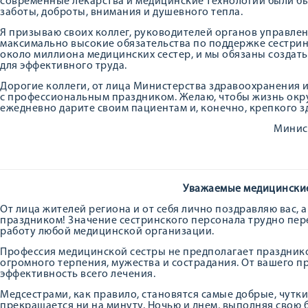
современные лекарства и медицинские технологии были бы
заботы, доброты, внимания и душевного тепла.
Я призываю своих коллег, руководителей органов управлен
максимально высокие обязательства по поддержке сестринс
около миллиона медицинских сестер, и мы обязаны создат
для эффективного труда.
Дорогие коллеги, от лица Министерства здравоохранения и
с профессиональным праздником. Желаю, чтобы жизнь окру
ежедневно дарите своим пациентам и, конечно, крепкого з
Минис
Уважаемые медицинские
От лица жителей региона и от себя лично поздравляю вас,
праздником! Значение сестринского персонала трудно пер
работу любой медицинской организации.
Профессия медицинской сестры не предполагает празднико
огромного терпения, мужества и сострадания. От вашего п
эффективность всего лечения.
Медсестрами, как правило, становятся самые добрые, чутки
прекращается ни на минуту. Ночью и днем, выполняя свою 