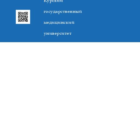
Курский
государственный
медицинский
университет