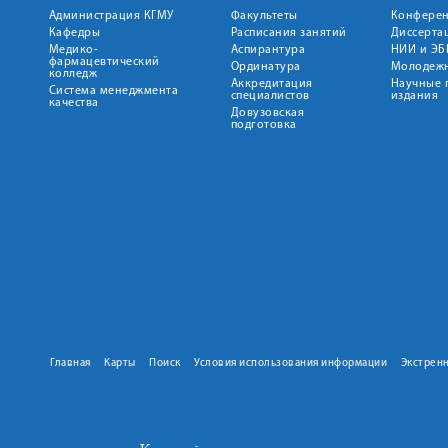
Администрация КГМУ
Факультеты
Конфере
Кафедры
Расписания занятий
Диссерта
Медико-
Аспирантура
НИИ и ЭБ
фармацевтический
Ординатура
Молодежн
колледж
Аккредитация
Научные 
Система менеджмента
специалистов
издания
качества
Довузовская
подготовка
Главная
Карты
Поиск
Условия использования информации
Экстрен