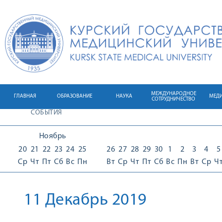
МЕЖДУНАРОДНОЕ
ГЛАВНАЯ
ОБРАЗОВАНИЕ
НАУКА
МЕД
СОТРУДНИЧЕСТВО
СОБЫТИЯ
Ноябрь
20
21
22
23
24
25
26
27
28
29
30
1
2
3
4
5
Ср
Чт
Пт
Сб
Вс
Пн
Вт
Ср
Чт
Пт
Сб
Вс
Пн
Вт
Ср
Ч
11 Декабрь 2019