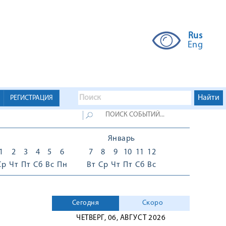
Rus
Eng
РЕГИСТРАЦИЯ
Январь
1
2
3
4
5
6
7
8
9
10
11
12
Ср
Чт
Пт
Сб
Вс
Пн
Вт
Ср
Чт
Пт
Сб
Вс
Сегодня
Скоро
ЧЕТВЕРГ, 06, АВГУСТ 2026