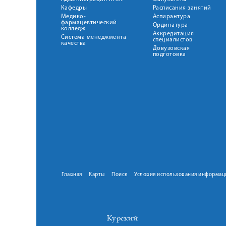
Кафедры
Расписания занятий
Медико-
Аспирантура
фармацевтический
Ординатура
колледж
Аккредитация
Система менеджмента
специалистов
качества
Довузовская
подготовка
Главная
Карты
Поиск
Условия использования информац
Курский