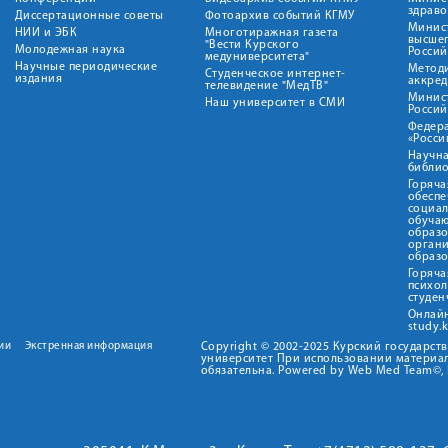
здрав
Диссертационные советы
Фотоархив событий КГМУ
Минист
НИИ и ЭБК
Многотиражная газета
высше
"Вести Курского
Молодежная наука
Росси
медуниверситета"
Научные периодические
Метод
Студенческое интернет-
издания
аккред
телевидение "МедТВ"
Минис
Наш университет в СМИ
Росси
Федер
«Росси
Научна
библио
Горяча
обеспе
социа
обуча
образ
орган
образ
Горяча
психо
студен
Онлай
study.
ии
Экстренная информация
Copyright © 2002-2025 Курский государс
университет При использовании материал
обязательна. Powered by Web Med Team©, 