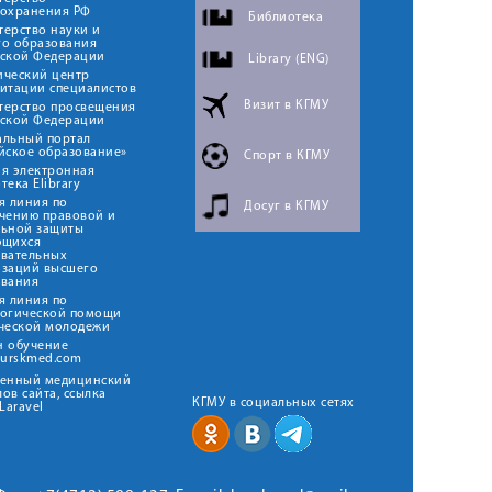
оохранения РФ
Библиотека
ерство науки и
го образования
йской Федерации
Library (ENG)
ический центр
итации специалистов
Визит в КГМУ
терство просвещения
йской Федерации
альный портал
йское образование»
Спорт в КГМУ
я электронная
тека Elibrary
я линия по
Досуг в КГМУ
чению правовой и
льной защиты
ющихся
овательных
изаций высшего
ования
я линия по
логической помощи
ческой молодежи
н обучение
kurskmed.com
твенный медицинский
ов сайта, ссылка
КГМУ в социальных сетях
Laravel