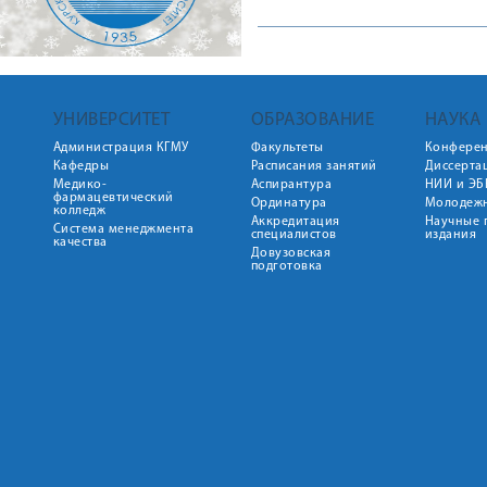
УНИВЕРСИТЕТ
ОБРАЗОВАНИЕ
НАУКА
Администрация КГМУ
Факультеты
Конфере
Кафедры
Расписания занятий
Диссерта
Медико-
Аспирантура
НИИ и ЭБ
фармацевтический
Ординатура
Молодежн
колледж
Аккредитация
Научные 
Система менеджмента
специалистов
издания
качества
Довузовская
подготовка