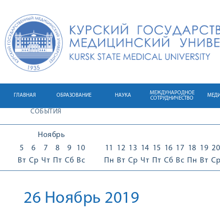
МЕЖДУНАРОДНОЕ
ГЛАВНАЯ
ОБРАЗОВАНИЕ
НАУКА
МЕД
СОТРУДНИЧЕСТВО
СОБЫТИЯ
Ноябрь
5
6
7
8
9
10
11
12
13
14
15
16
17
18
19
20
Вт
Ср
Чт
Пт
Сб
Вс
Пн
Вт
Ср
Чт
Пт
Сб
Вс
Пн
Вт
С
26 Ноябрь 2019