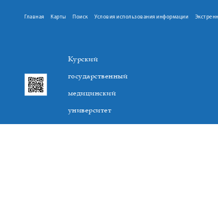
Главная
Карты
Поиск
Условия использования информации
Экстрен
Курский
государственный
медицинский
университет