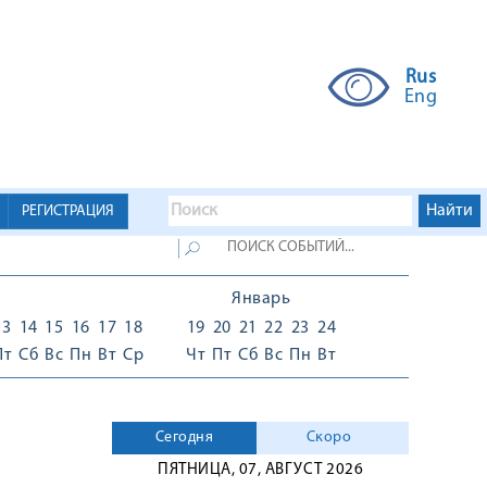
Rus
Eng
РЕГИСТРАЦИЯ
Январь
13
14
15
16
17
18
19
20
21
22
23
24
Пт
Сб
Вс
Пн
Вт
Ср
Чт
Пт
Сб
Вс
Пн
Вт
Сегодня
Скоро
ПЯТНИЦА, 07, АВГУСТ 2026