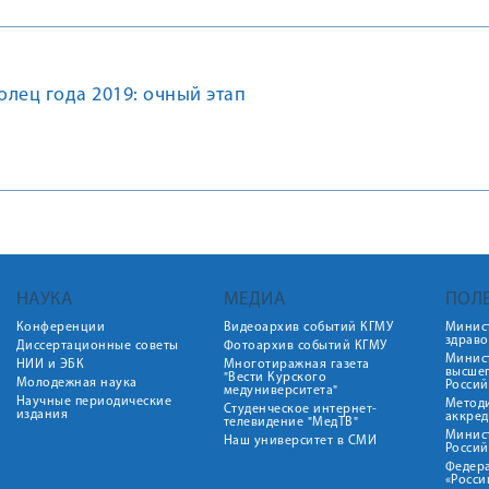
лец года 2019: очный этап
НАУКА
МЕДИА
ПОЛ
Конференции
Видеоархив событий КГМУ
Минис
здрав
Диссертационные советы
Фотоархив событий КГМУ
Минист
НИИ и ЭБК
Многотиражная газета
высше
"Вести Курского
Молодежная наука
Росси
медуниверситета"
Научные периодические
Метод
Студенческое интернет-
издания
аккред
телевидение "МедТВ"
Минис
Наш университет в СМИ
Росси
Федер
«Росси