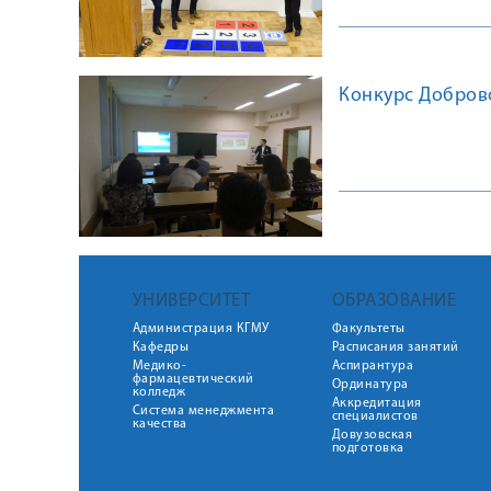
Конкурс Доброво
УНИВЕРСИТЕТ
ОБРАЗОВАНИЕ
Администрация КГМУ
Факультеты
Кафедры
Расписания занятий
Медико-
Аспирантура
фармацевтический
Ординатура
колледж
Аккредитация
Система менеджмента
специалистов
качества
Довузовская
подготовка