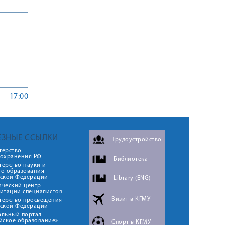
17:00
ЕЗНЫЕ ССЫЛКИ
Трудоустройство
терство
оохранения РФ
Библиотека
ерство науки и
го образования
йской Федерации
Library (ENG)
ический центр
итации специалистов
Визит в КГМУ
терство просвещения
йской Федерации
альный портал
йское образование»
Спорт в КГМУ