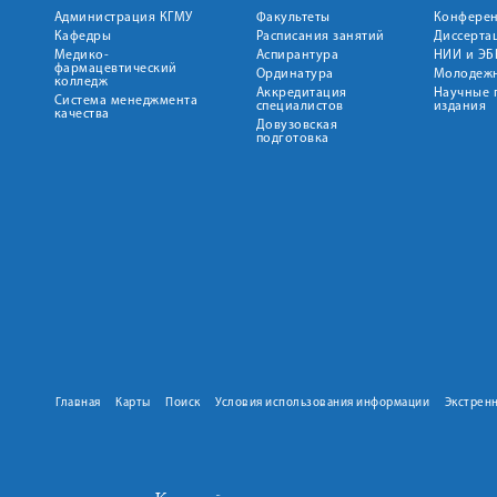
Администрация КГМУ
Факультеты
Конфере
Кафедры
Расписания занятий
Диссерта
Медико-
Аспирантура
НИИ и ЭБ
фармацевтический
Ординатура
Молодежн
колледж
Аккредитация
Научные 
Система менеджмента
специалистов
издания
качества
Довузовская
подготовка
Главная
Карты
Поиск
Условия использования информации
Экстрен