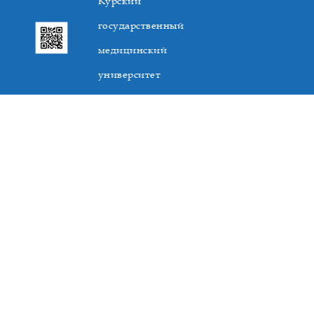
Курский
государственный
медицинский
университет