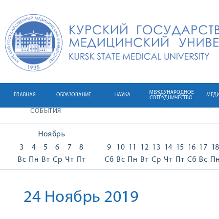
МЕЖДУНАРОДНОЕ
ГЛАВНАЯ
ОБРАЗОВАНИЕ
НАУКА
МЕД
СОТРУДНИЧЕСТВО
СОБЫТИЯ
Ноябрь
3
4
5
6
7
8
9
10
11
12
13
14
15
16
17
1
Вс
Пн
Вт
Ср
Чт
Пт
Сб
Вс
Пн
Вт
Ср
Чт
Пт
Сб
Вс
П
24 Ноябрь 2019