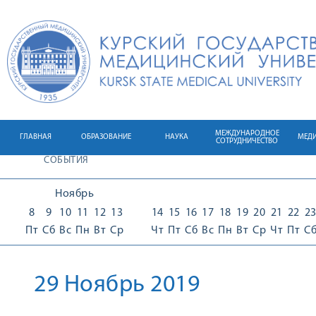
МЕЖДУНАРОДНОЕ
ГЛАВНАЯ
ОБРАЗОВАНИЕ
НАУКА
МЕД
СОТРУДНИЧЕСТВО
СОБЫТИЯ
Ноябрь
8
9
10
11
12
13
14
15
16
17
18
19
20
21
22
2
Пт
Сб
Вс
Пн
Вт
Ср
Чт
Пт
Сб
Вс
Пн
Вт
Ср
Чт
Пт
С
29 Ноябрь 2019