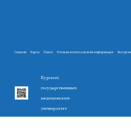
Главная
Карты
Поиск
Условия использования информации
Экстрен
Курский
государственный
медицинский
университет