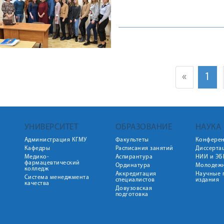
«
1
УНИВЕРСИТЕТ
ОБРАЗОВАНИЕ
НАУКА
Администрация КГМУ
Факультеты
Конфере
Кафедры
Расписания занятий
Диссерта
Медико-
Аспирантура
НИИ и ЭБ
фармацевтический
Ординатура
Молодежн
колледж
Аккредитация
Научные 
Система менеджмента
специалистов
издания
качества
Довузовская
подготовка