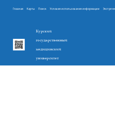
Главная
Карты
Поиск
Условия использования информации
Экстрен
Курский
государственный
медицинский
университет