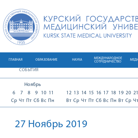
МЕЖДУНАРОДНОЕ
ГЛАВНАЯ
ОБРАЗОВАНИЕ
НАУКА
МЕД
СОТРУДНИЧЕСТВО
СОБЫТИЯ
Ноябрь
6
7
8
9
10
11
12
13
14
15
16
17
18
19
20
2
Ср
Чт
Пт
Сб
Вс
Пн
Вт
Ср
Чт
Пт
Сб
Вс
Пн
Вт
Ср
Ч
27 Ноябрь 2019