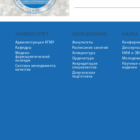
УНИВЕРСИТЕТ
ОБРАЗОВАНИЕ
НАУКА
Администрация КГМУ
Факультеты
Конфере
Кафедры
Расписания занятий
Диссерта
Медико-
Аспирантура
НИИ и ЭБ
фармацевтический
Ординатура
Молодежн
колледж
Аккредитация
Научные 
Система менеджмента
специалистов
издания
качества
Довузовская
подготовка