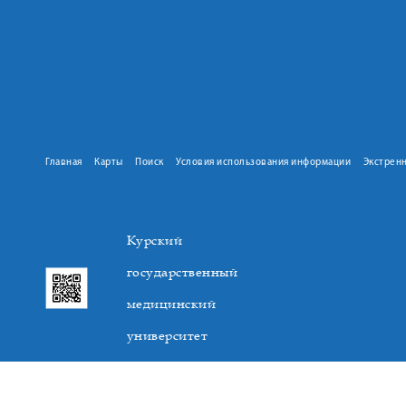
Главная
Карты
Поиск
Условия использования информации
Экстрен
Курский
государственный
медицинский
университет