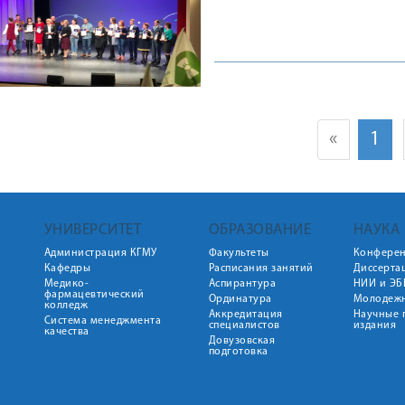
«
1
УНИВЕРСИТЕТ
ОБРАЗОВАНИЕ
НАУКА
Администрация КГМУ
Факультеты
Конфере
Кафедры
Расписания занятий
Диссерта
Медико-
Аспирантура
НИИ и ЭБ
фармацевтический
Ординатура
Молодежн
колледж
Аккредитация
Научные 
Система менеджмента
специалистов
издания
качества
Довузовская
подготовка