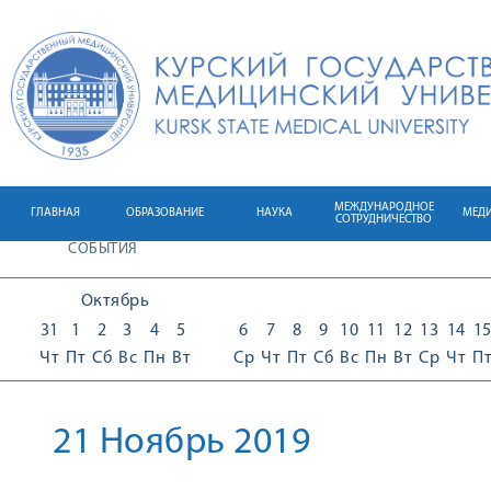
МЕЖДУНАРОДНОЕ
ГЛАВНАЯ
ОБРАЗОВАНИЕ
НАУКА
МЕД
СОТРУДНИЧЕСТВО
СОБЫТИЯ
Октябрь
31
1
2
3
4
5
6
7
8
9
10
11
12
13
14
1
Чт
Пт
Сб
Вс
Пн
Вт
Ср
Чт
Пт
Сб
Вс
Пн
Вт
Ср
Чт
П
21 Ноябрь 2019