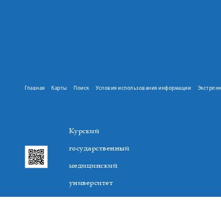
Главная
Карты
Поиск
Условия использования информации
Экстрен
Курский
государственный
медицинский
университет