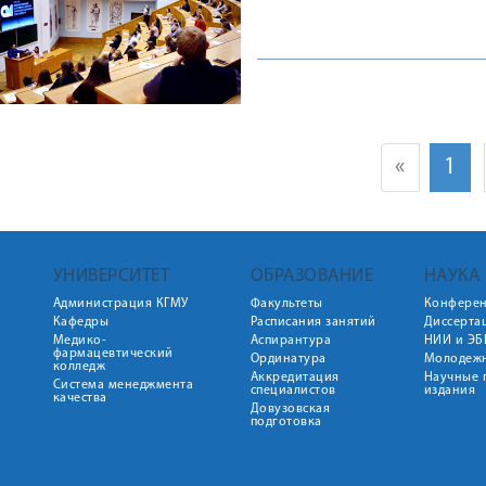
«
1
УНИВЕРСИТЕТ
ОБРАЗОВАНИЕ
НАУКА
Администрация КГМУ
Факультеты
Конфере
Кафедры
Расписания занятий
Диссерта
Медико-
Аспирантура
НИИ и ЭБ
фармацевтический
Ординатура
Молодежн
колледж
Аккредитация
Научные 
Система менеджмента
специалистов
издания
качества
Довузовская
подготовка