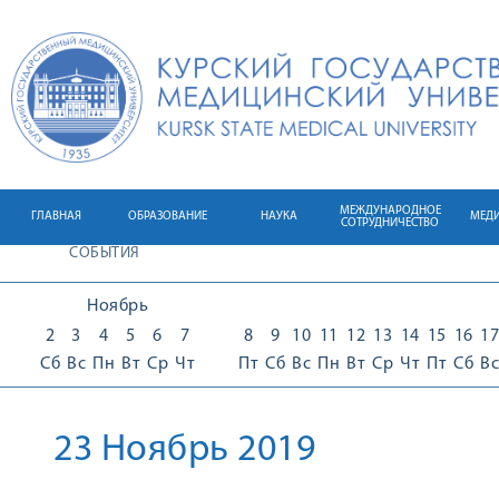
МЕЖДУНАРОДНОЕ
ГЛАВНАЯ
ОБРАЗОВАНИЕ
НАУКА
МЕД
СОТРУДНИЧЕСТВО
СОБЫТИЯ
Ноябрь
2
3
4
5
6
7
8
9
10
11
12
13
14
15
16
17
Сб
Вс
Пн
Вт
Ср
Чт
Пт
Сб
Вс
Пн
Вт
Ср
Чт
Пт
Сб
Вс
23 Ноябрь 2019