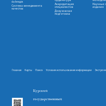
Ординатура
Молодежн
колледж
Аккредитация
Научные 
Система менеджмента
специалистов
издания
качества
Довузовская
подготовка
Главная
Карты
Поиск
Условия использования информации
Экстрен
Курский
государственный