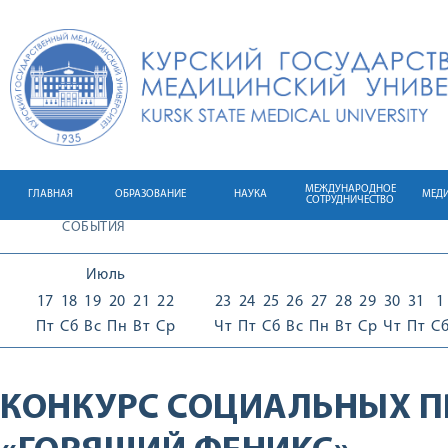
МЕЖДУНАРОДНОЕ
ГЛАВНАЯ
ОБРАЗОВАНИЕ
НАУКА
МЕД
СОТРУДНИЧЕСТВО
СОБЫТИЯ
Июль
17
18
19
20
21
22
23
24
25
26
27
28
29
30
31
1
Пт
Сб
Вс
Пн
Вт
Ср
Чт
Пт
Сб
Вс
Пн
Вт
Ср
Чт
Пт
С
КОНКУРС СОЦИАЛЬНЫХ П