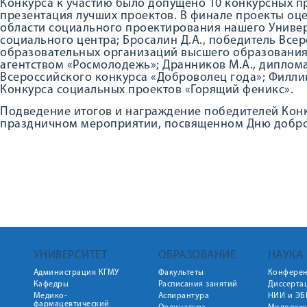
Конкурса к участию было допущено 10 конкурсных пр
презентация лучших проектов. В финале проекты оц
области социального проектирования нашего Универс
социального центра; Бросалин Д.А., победитель Все
образовательных организаций высшего образовани
агентством «Росмолодежь»; Дранников М.А., диплом
Всероссийского конкурса «Доброволец года»; Филли
Конкурса социальных проектов «Горящий феникс».
Подведение итогов и награждение победителей Конк
праздничном мероприятии, посвященном Дню добро
УНИВЕРСИТЕТ
ОБРАЗОВАНИЕ
НАУКА
Администрация КГМУ
Факультеты
Конфере
Кафедры
Расписания занятий
Диссерта
Медико-
Аспирантура
НИИ и ЭБ
фармацевтический