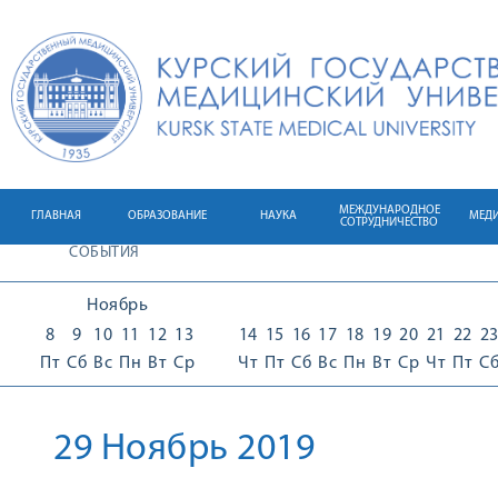
МЕЖДУНАРОДНОЕ
ГЛАВНАЯ
ОБРАЗОВАНИЕ
НАУКА
МЕД
СОТРУДНИЧЕСТВО
СОБЫТИЯ
Ноябрь
8
9
10
11
12
13
14
15
16
17
18
19
20
21
22
2
Пт
Сб
Вс
Пн
Вт
Ср
Чт
Пт
Сб
Вс
Пн
Вт
Ср
Чт
Пт
С
29 Ноябрь 2019