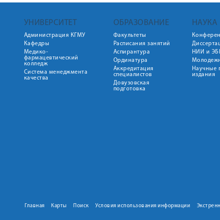
УНИВЕРСИТЕТ
ОБРАЗОВАНИЕ
НАУКА
Администрация КГМУ
Факультеты
Конфере
Кафедры
Расписания занятий
Диссерта
Медико-
Аспирантура
НИИ и ЭБ
фармацевтический
Ординатура
Молодежн
колледж
Аккредитация
Научные 
Система менеджмента
специалистов
издания
качества
Довузовская
подготовка
Главная
Карты
Поиск
Условия использования информации
Экстрен