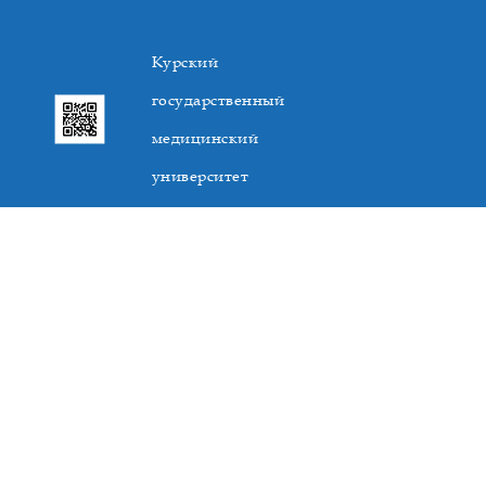
Курский
государственный
медицинский
университет