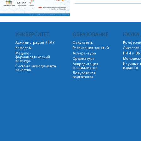
УНИВЕРСИТЕТ
ОБРАЗОВАНИЕ
НАУКА
Администрация КГМУ
Факультеты
Конфере
Кафедры
Расписания занятий
Диссерта
Медико-
Аспирантура
НИИ и ЭБ
фармацевтический
Ординатура
Молодежн
колледж
Аккредитация
Научные 
Система менеджмента
специалистов
издания
качества
Довузовская
подготовка