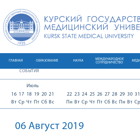
МЕЖДУНАРОДНОЕ
ГЛАВНАЯ
ОБРАЗОВАНИЕ
НАУКА
МЕД
СОТРУДНИЧЕСТВО
СОБЫТИЯ
Июль
16
17
18
19
20
21
22
23
24
25
26
27
28
29
30
31
Вт
Ср
Чт
Пт
Сб
Вс
Пн
Вт
Ср
Чт
Пт
Сб
Вс
Пн
Вт
С
06 Август 2019