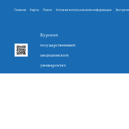
Главная
Карты
Поиск
Условия использования информации
Экстрен
Курский
государственный
медицинский
университет