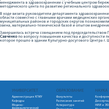
менеджмента в здравоохранении с учебным центром береж
методического цента по развитию регионального здравоо
В ходе визита руководители департамента здравоохранен
области совместно с главными врачами медицинских орга
муниципальных районов и городских округов познакомили 
звена, материально-технической базой и опытом внедрени
Завершилась встреча совещанием под председательством 
Савченко
по вопросу повышения качества и доступности 
которое прошло в здании Культурно-досугового Центра г. 
УНИВЕРСИТЕТ
ОБРАЗОВАНИЕ
НАУКА
Администрация КГМУ
Факультеты
Конфере
Кафедры
Расписания занятий
Диссерта
Медико-
Аспирантура
НИИ и ЭБ
фармацевтический