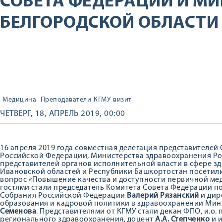
СОВЕТА ФЕДЕРАЦИИ И МИ
БЕЛГОРОДСКОЙ ОБЛАСТИ
Медицина
Преподаватели
КГМУ
визит
ЧЕТВЕРГ, 18, АПРЕЛЬ 2019, 00:00
16 апреля 2019 года совместная делегация представителе
Российской Федерации, Министерства здравоохранения Ро
представителей органов исполнительной власти в сфере з
Ивановской областей и Республики Башкортостан посетили
вопрос «Повышение качества и доступности первичной м
гостями стали председатель Комитета Совета Федерации п
Собрания Российской Федерации
Валерий Рязанский
и дир
образования и кадровой политики в здравоохранении Мин
Семенова
. Представителями от КГМУ стали декан ФПО, и.о.
регионального здравоохранения, доцент
А.А. Степченко
и 