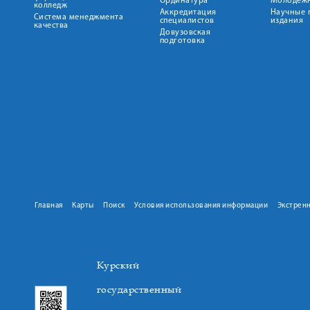
Ординатура
Молодежн
колледж
Аккредитация
Научные 
Система менеджмента
специалистов
издания
качества
Довузовская
подготовка
Главная
Карты
Поиск
Условия использования информации
Экстрен
Курский
государственный