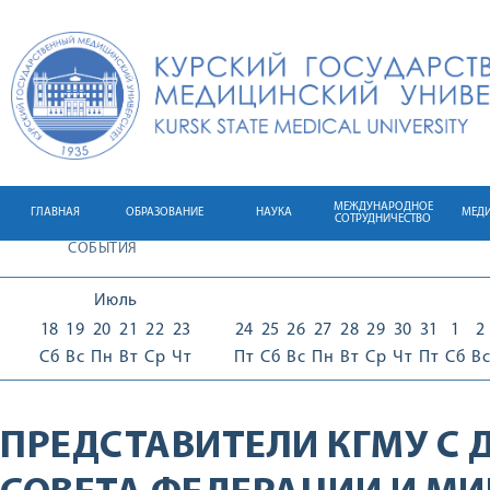
МЕЖДУНАРОДНОЕ
ГЛАВНАЯ
ОБРАЗОВАНИЕ
НАУКА
МЕД
СОТРУДНИЧЕСТВО
СОБЫТИЯ
Июль
18
19
20
21
22
23
24
25
26
27
28
29
30
31
1
2
Сб
Вс
Пн
Вт
Ср
Чт
Пт
Сб
Вс
Пн
Вт
Ср
Чт
Пт
Сб
Вс
ПРЕДСТАВИТЕЛИ КГМУ С 