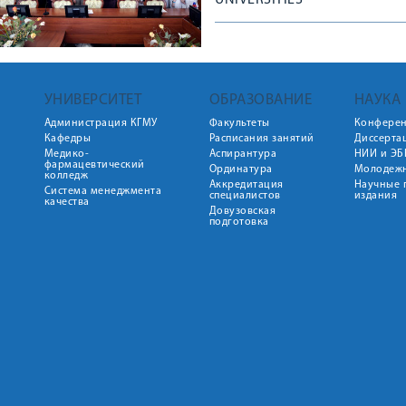
UNIVERSITIES
УНИВЕРСИТЕТ
ОБРАЗОВАНИЕ
НАУКА
Администрация КГМУ
Факультеты
Конфере
Кафедры
Расписания занятий
Диссерта
Медико-
Аспирантура
НИИ и ЭБ
фармацевтический
Ординатура
Молодежн
колледж
Аккредитация
Научные 
Система менеджмента
специалистов
издания
качества
Довузовская
подготовка