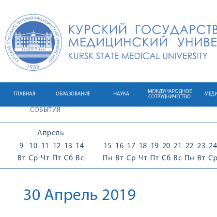
МЕЖДУНАРОДНОЕ
ГЛАВНАЯ
ОБРАЗОВАНИЕ
НАУКА
МЕД
СОТРУДНИЧЕСТВО
СОБЫТИЯ
Апрель
9
10
11
12
13
14
15
16
17
18
19
20
21
22
23
24
Вт
Ср
Чт
Пт
Сб
Вс
Пн
Вт
Ср
Чт
Пт
Сб
Вс
Пн
Вт
С
30 Апрель 2019