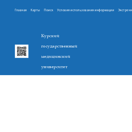
Главная
Карты
Поиск
Условия использования информации
Экстрен
Курский
государственный
медицинский
университет