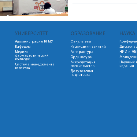
УНИВЕРСИТЕТ
ОБРАЗОВАНИЕ
НАУКА
Администрация КГМУ
Факультеты
Конфере
Кафедры
Расписания занятий
Диссерта
Медико-
Аспирантура
НИИ и ЭБ
фармацевтический
Ординатура
Молодежн
колледж
Аккредитация
Научные 
Система менеджмента
специалистов
издания
качества
Довузовская
подготовка