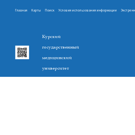
Главная
Карты
Поиск
Условия использования информации
Экстрен
Курский
государственный
медицинский
университет