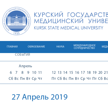
МЕЖДУНАРОДНОЕ
ГЛАВНАЯ
ОБРАЗОВАНИЕ
НАУКА
МЕД
СОТРУДНИЧЕСТВО
СОБЫТИЯ
Апрель
6
7
8
9
10
11
12
13
14
15
16
17
18
19
20
21
Сб
Вс
Пн
Вт
Ср
Чт
Пт
Сб
Вс
Пн
Вт
Ср
Чт
Пт
Сб
Вс
27 Апрель 2019