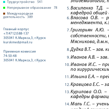
эпидемиологии
,
Трудоустройство
541
Василенко Т.Д.
Непрерывное образование
78
кафедрой общей 
Международная
деятельность
389
Власова О.В. – 
менеджмента, к.э
Главный корпус
Григорьян А.Ю.
+7(4712)588-137
собственности
,
305041 К.Маркса,3, г.Курск
Мясникова
,
д.м.н.
kurskmed@mail.ru
Дудка В.Т. – зав.
к
Приемная комиссия
74-50-48
Иванов А.В. – зав
305041 К.Маркса,3, г.Курск
Иванов И.С. – п
по хирургически
Ильина Е.А. – пр
Кравцова Е.С. – з
Курилова О.О. –
кафедры фармац
Маль Г.С. – уче