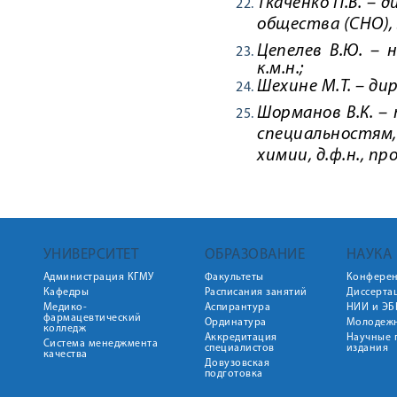
Ткаченко П.В. – 
общества
(СНО),
Цепелев В.Ю. – 
к.м.н.;
Шехине М.Т. – д
Шорманов В.К. –
специальностям
химии
, д.ф.н., п
УНИВЕРСИТЕТ
ОБРАЗОВАНИЕ
НАУКА
Администрация КГМУ
Факультеты
Конфере
Кафедры
Расписания занятий
Диссерта
Медико-
Аспирантура
НИИ и ЭБ
фармацевтический
Ординатура
Молодежн
колледж
Аккредитация
Научные 
Система менеджмента
специалистов
издания
качества
Довузовская
подготовка