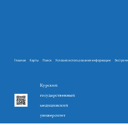
Главная
Карты
Поиск
Условия использования информации
Экстрен
Курский
государственный
медицинский
университет