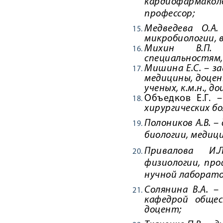
кардиофармакол
профессор;
Медведева О.А
микробиологии, 
Михин В.П
специальностям
Мишина Е.С. – за
медицины
, доце
ученых
, к.м.н., д
Объедков Е.Г.
–
хирургических б
Полоников А.В. 
биологии, медиц
Привалова 
физиологии
, пр
нучной лаборат
Солянина В.А. 
кафедрой общес
доцент;