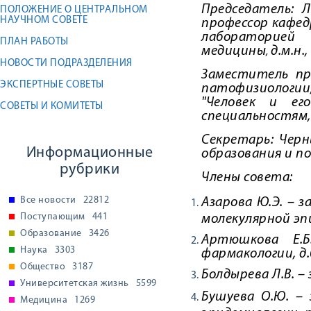
Председатель: 
ПОЛОЖЕНИЕ О ЦЕНТРАЛЬНОМ
НАУЧНОМ СОВЕТЕ
профессор кафед
лабораторией
ПЛАН РАБОТЫ
медицины
д.м.н.
,
НОВОСТИ ПОДРАЗДЕЛЕНИЯ
Заместитель пр
ЭКСПЕРТНЫЕ СОВЕТЫ
патофизиологии
"Человек и его
СОВЕТЫ И КОМИТЕТЫ
специальностям
Секретарь: Черн
Информационные
образования и п
рубрики
Члены совета:
Все новости
22812
Азарова Ю.Э. – з
Поступающим
441
молекулярной эп
Образование
3426
Артюшкова Е.
Наука
3303
фармакологии
, д
Общество
3187
Болдырева Л.В. 
Университетская жизнь
5599
Бушуева О.Ю. – 
Медицина
1269