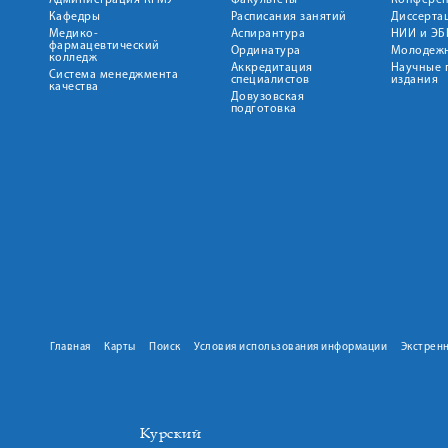
Администрация КГМУ
Факультеты
Конфере
Кафедры
Расписания занятий
Диссерта
Медико-
Аспирантура
НИИ и ЭБ
фармацевтический
Ординатура
Молодежн
колледж
Аккредитация
Научные 
Система менеджмента
специалистов
издания
качества
Довузовская
подготовка
Главная
Карты
Поиск
Условия использования информации
Экстрен
Курский