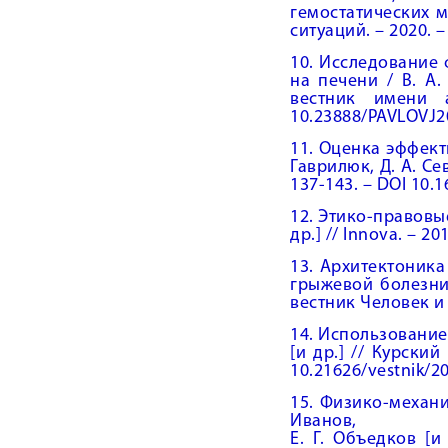
гемостатических м
ситуаций. – 2020. – 
10. Исследование
на печени / В. А.
вестник имени 
10.23888/PAVLOVJ2
11. Оценка эффекти
Гаврилюк, Д. А. Се
137-143. – DOI 10.
12. Этико-правовые
др.] // Innova. – 2
13. Архитектоник
грыжевой болезни 
вестник Человек и 
14. Использование 
[и др.] // Курски
10.21626/vestnik/2
15. Физико-механи
Иванов,
Е. Г. Объедков [и