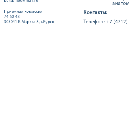
kurskmed@mail.ru
анатом
Приемная комиссия
Контакты:
74-50-48
Телефон: +7 (4712) 
305041 К.Маркса,3, г.Курск