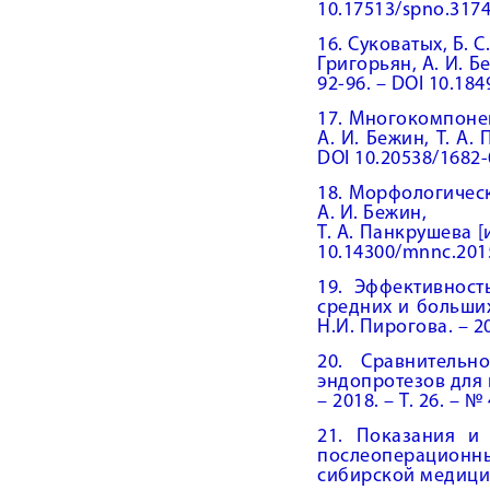
10.17513/spno.3174
16. Суковатых, Б. 
Григорьян, А. И. Б
92-96. – DOI 10.18
17. Многокомпонен
А. И. Бежин, Т. А.
DOI 10.20538/1682-
18. Морфологическ
А. И. Бежин,
Т. А. Панкрушева [и
10.14300/mnnc.201
19. Эффективнос
средних и больших 
Н.И. Пирогова. – 20
20. Сравнительн
эндопротезов для г
– 2018. – Т. 26. – 
21. Показания и
послеоперационных 
сибирской медицины.