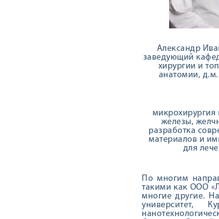
Александр Ива
заведующий кафе
хирургии и то
анатомии, д.м.
микрохирургия
железы, желч
разработка сов
материалов и им
для лече
По многим направ
такими как ООО «Ли
многие другие. Н
университет, К
нанотехнологичес