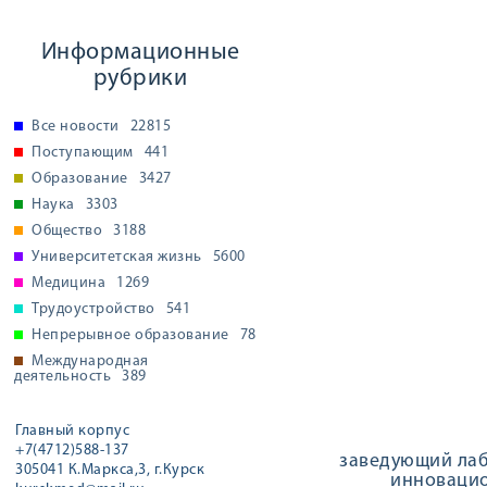
Информационные
рубрики
Все новости
22815
Поступающим
441
Образование
3427
Наука
3303
Общество
3188
Университетская жизнь
5600
Медицина
1269
Трудоустройство
541
Непрерывное образование
78
Международная
деятельность
389
Главный корпус
+7(4712)588-137
заведующий лаб
305041 К.Маркса,3, г.Курск
инновацио