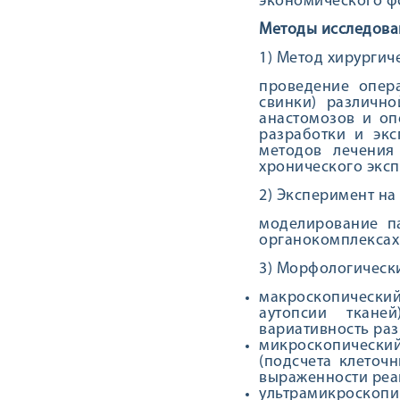
экономического ф
Методы исследова
1) Метод хирургиче
проведение опер
свинки) различн
анастомозов и оп
разработки и эк
методов лечения
хронического экс
2) Эксперимент на
моделирование п
органокомплексах
3) Морфологическ
макроскопический
аутопсии ткане
вариативность раз
микроскопический
(подсчета клеточ
выраженности реа
ультрамикроскоп