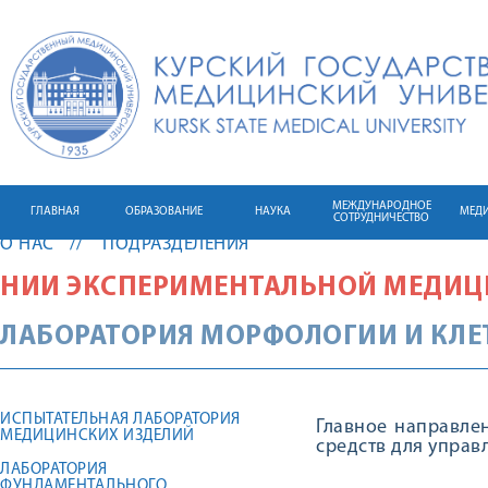
МЕЖДУНАРОДНОЕ
ГЛАВНАЯ
ОБРАЗОВАНИЕ
НАУКА
МЕД
СОТРУДНИЧЕСТВО
О НАС
ПОДРАЗДЕЛЕНИЯ
НИИ ЭКСПЕРИМЕНТАЛЬНОЙ МЕДИЦИ
ЛАБОРАТОРИЯ МОРФОЛОГИИ И КЛ
ИСПЫТАТЕЛЬНАЯ ЛАБОРАТОРИЯ
Главное направле
МЕДИЦИНСКИХ ИЗДЕЛИЙ
средств для управ
ЛАБОРАТОРИЯ
ФУНДАМЕНТАЛЬНОГО