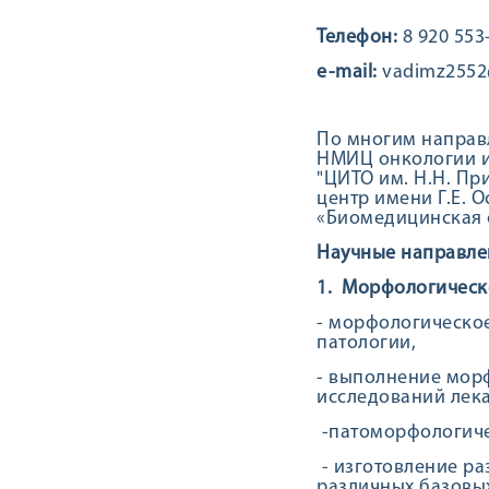
Телефон:
8 920 553
e-mail:
vadimz2552
По многим направ
НМИЦ онкологии им
"ЦИТО им. Н.Н. Пр
центр имени Г.Е. 
«Биомедицинская ф
Научные направле
1. Морфологическ
- морфологическо
патологии,
- выполнение мор
исследований лек
-патоморфологичес
- изготовление р
различных базовых