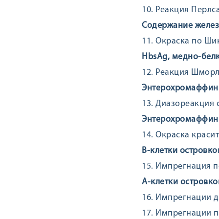
10. Реакция Перлс
Содержание желез
11. Окраска по Ши
HbsAg, медно-бел
12. Реакция Шмор
Энтерохромаффинн
13. Диазореакция
Энтерохромаффин
14. Окраска краси
В-клетки островко
15. Импрегнация п
А-клетки островко
16. Импрегнации 
17. Импрегнации п