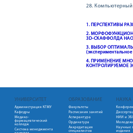
28. Компьютерный
1. ПЕРСПЕКТИВЫ РА
2. МОРФОФУНКЦИОН
3D-СКАФФОЛДА НА
3. ВЫБОР ОПТИМАЛ
(экспериментальное
4. ПРИМЕНЕНИЕ МН
КОНТРОЛИРУЕМОЕ Э
УНИВЕРСИТЕТ
ОБРАЗОВАНИЕ
НАУКА
Администрация КГМУ
Факультеты
Конфере
Кафедры
Расписания занятий
Диссерта
Медико-
Аспирантура
НИИ и ЭБ
фармацевтический
Ординатура
Молодежн
колледж
Аккредитация
Научные 
Система менеджмента
специалистов
издания