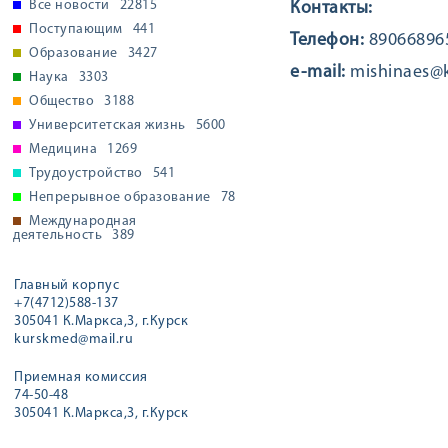
Все новости
22815
Контакты:
Поступающим
441
Телефон:
89066896
Образование
3427
e-mail:
mishinaes@
Наука
3303
Общество
3188
Университетская жизнь
5600
Медицина
1269
Трудоустройство
541
Непрерывное образование
78
Международная
деятельность
389
Главный корпус
+7(4712)588-137
305041 К.Маркса,3, г.Курск
kurskmed@mail.ru
Приемная комиссия
74-50-48
305041 К.Маркса,3, г.Курск