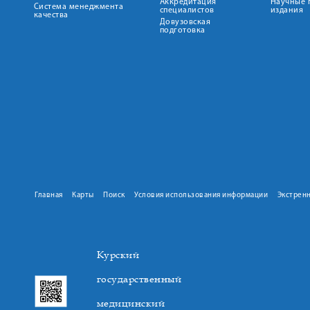
Аккредитация
Научные 
Система менеджмента
специалистов
издания
качества
Довузовская
подготовка
Главная
Карты
Поиск
Условия использования информации
Экстрен
Курский
государственный
медицинский