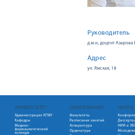
Руководитель
д.м.н, доцент Азаров
Адрес
ул. Ямская, 18
УНИВЕРСИТЕТ
ОБРАЗОВАНИЕ
НАУКА
Администрация КГМУ
Факультеты
Конфере
Кафедры
Расписания занятий
Диссерта
Медико-
Аспирантура
НИИ и ЭБ
фармацевтический
Ординатура
Молодежн
колледж