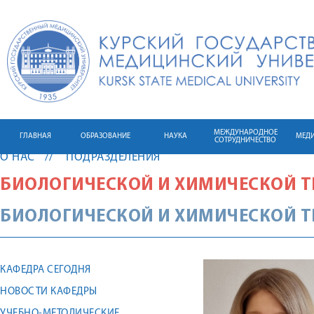
МЕЖДУНАРОДНОЕ
ГЛАВНАЯ
ОБРАЗОВАНИЕ
НАУКА
МЕД
СОТРУДНИЧЕСТВО
О НАС
ПОДРАЗДЕЛЕНИЯ
БИОЛОГИЧЕСКОЙ И ХИМИЧЕСКОЙ 
БИОЛОГИЧЕСКОЙ И ХИМИЧЕСКОЙ Т
КАФЕДРА СЕГОДНЯ
НОВОСТИ КАФЕДРЫ
УЧЕБНО-МЕТОДИЧЕСКИЕ