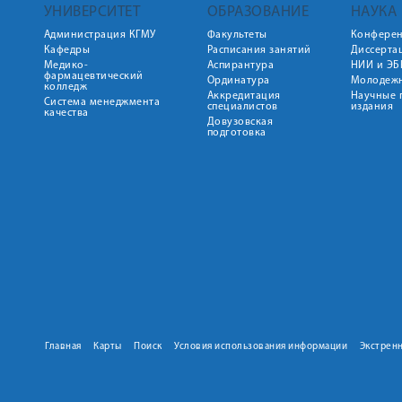
УНИВЕРСИТЕТ
ОБРАЗОВАНИЕ
НАУКА
Администрация КГМУ
Факультеты
Конфере
Кафедры
Расписания занятий
Диссерта
Медико-
Аспирантура
НИИ и ЭБ
фармацевтический
Ординатура
Молодежн
колледж
Аккредитация
Научные 
Система менеджмента
специалистов
издания
качества
Довузовская
подготовка
Главная
Карты
Поиск
Условия использования информации
Экстрен