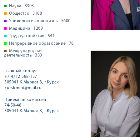
Наука
3303
Общество
3188
Университетская жизнь
5600
Медицина
1269
Трудоустройство
541
Непрерывное образование
78
Международная
деятельность
389
Главный корпус
+7(4712)588-137
305041 К.Маркса,3, г.Курск
kurskmed@mail.ru
Приемная комиссия
74-50-48
305041 К.Маркса,3, г.Курск