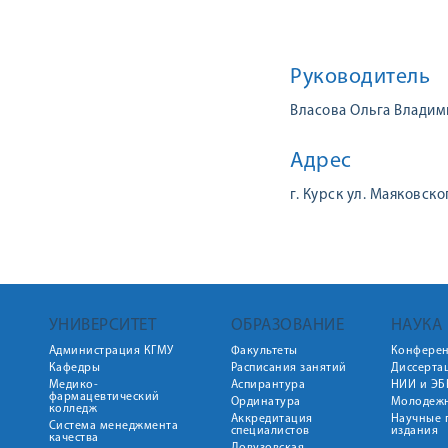
Руководитель
Власова Ольга Влади
Адрес
г. Курск ул. Маяковског
УНИВЕРСИТЕТ
ОБРАЗОВАНИЕ
НАУКА
Администрация КГМУ
Факультеты
Конфере
Кафедры
Расписания занятий
Диссерта
Медико-
Аспирантура
НИИ и ЭБ
фармацевтический
Ординатура
Молодежн
колледж
Аккредитация
Научные 
Система менеджмента
специалистов
издания
качества