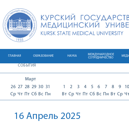
МЕЖДУНАРОДНОЕ
ГЛАВНАЯ
ОБРАЗОВАНИЕ
НАУКА
МЕД
СОТРУДНИЧЕСТВО
СОБЫТИЯ
Март
26
27
28
29
30
31
1
2
3
4
5
6
7
8
9
1
Ср
Чт
Пт
Сб
Вс
Пн
Вт
Ср
Чт
Пт
Сб
Вс
Пн
Вт
Ср
Ч
16 Апрель 2025