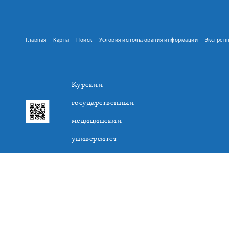
Главная
Карты
Поиск
Условия использования информации
Экстрен
Курский
государственный
медицинский
университет