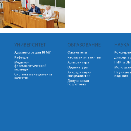
УНИВЕРСИТЕТ
ОБРАЗОВАНИЕ
НАУКА
Администрация КГМУ
Факультеты
Конфере
Кафедры
Расписания занятий
Диссерта
Медико-
Аспирантура
НИИ и ЭБ
фармацевтический
Ординатура
Молодежн
колледж
Аккредитация
Научные 
Система менеджмента
специалистов
издания
качества
Довузовская
подготовка