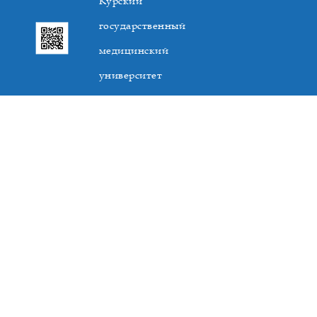
Курский
государственный
медицинский
университет