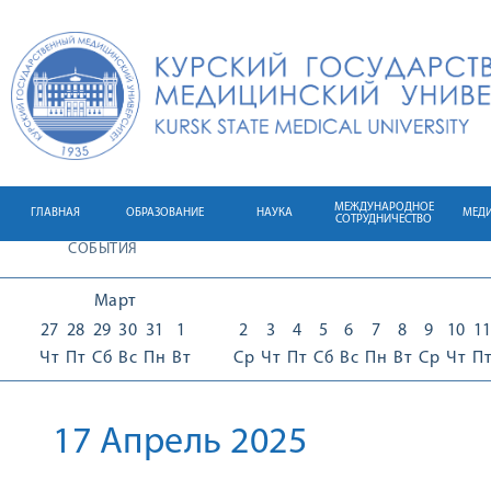
МЕЖДУНАРОДНОЕ
ГЛАВНАЯ
ОБРАЗОВАНИЕ
НАУКА
МЕД
СОТРУДНИЧЕСТВО
СОБЫТИЯ
Март
27
28
29
30
31
1
2
3
4
5
6
7
8
9
10
1
Чт
Пт
Сб
Вс
Пн
Вт
Ср
Чт
Пт
Сб
Вс
Пн
Вт
Ср
Чт
П
17 Апрель 2025