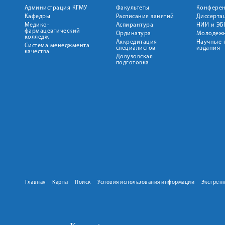
Администрация КГМУ
Факультеты
Конфере
Кафедры
Расписания занятий
Диссерта
Медико-
Аспирантура
НИИ и ЭБ
фармацевтический
Ординатура
Молодежн
колледж
Аккредитация
Научные 
Система менеджмента
специалистов
издания
качества
Довузовская
подготовка
Главная
Карты
Поиск
Условия использования информации
Экстрен