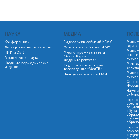
НАУКА
МЕДИА
ПОЛ
Конференции
Видеоархив событий КГМУ
Минис
здрав
Диссертационные советы
Фотоархив событий КГМУ
Минист
НИИ и ЭБК
Многотиражная газета
высше
"Вести Курского
Молодежная наука
Росси
медуниверситета"
Научные периодические
Метод
Студенческое интернет-
издания
аккред
телевидение "МедТВ"
Минис
Наш университет в СМИ
Росси
Федер
«Росси
Научна
библио
Горяча
обеспе
социа
обуча
образ
орган
образ
Горяча
психо
студен