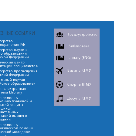
ЕЗНЫЕ ССЫЛКИ
Трудоустройство
терство
оохранения РФ
Библиотека
ерство науки и
го образования
йской Федерации
Library (ENG)
ический центр
итации специалистов
Визит в КГМУ
терство просвещения
йской Федерации
альный портал
йское образование»
Спорт в КГМУ
я электронная
тека Elibrary
я линия по
Досуг в КГМУ
чению правовой и
льной защиты
ющихся
овательных
изаций высшего
ования
я линия по
логической помощи
ческой молодежи