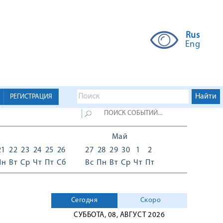
Rus
Eng
РЕГИСТРАЦИЯ
Май
21
22
23
24
25
26
27
28
29
30
1
2
Пн
Вт
Ср
Чт
Пт
Сб
Вс
Пн
Вт
Ср
Чт
Пт
Сегодня
Скоро
СУББОТА, 08, АВГУСТ 2026