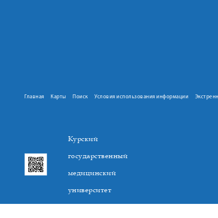
Главная
Карты
Поиск
Условия использования информации
Экстрен
Курский
государственный
медицинский
университет