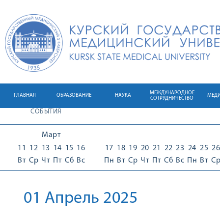
МЕЖДУНАРОДНОЕ
ГЛАВНАЯ
ОБРАЗОВАНИЕ
НАУКА
МЕД
СОТРУДНИЧЕСТВО
СОБЫТИЯ
Март
11
12
13
14
15
16
17
18
19
20
21
22
23
24
25
26
Вт
Ср
Чт
Пт
Сб
Вс
Пн
Вт
Ср
Чт
Пт
Сб
Вс
Пн
Вт
С
01 Апрель 2025