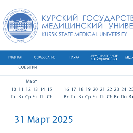
МЕЖДУНАРОДНОЕ
ГЛАВНАЯ
ОБРАЗОВАНИЕ
НАУКА
МЕД
СОТРУДНИЧЕСТВО
СОБЫТИЯ
Март
10
11
12
13
14
15
16
17
18
19
20
21
22
23
24
2
Пн
Вт
Ср
Чт
Пт
Сб
Вс
Пн
Вт
Ср
Чт
Пт
Сб
Вс
Пн
В
31 Март 2025