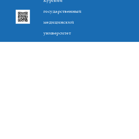
Курский
государственный
медицинский
университет