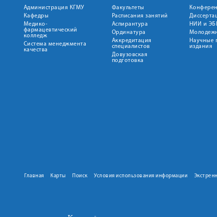
Администрация КГМУ
Факультеты
Конфере
Кафедры
Расписания занятий
Диссерта
Медико-
Аспирантура
НИИ и ЭБ
фармацевтический
Ординатура
Молодежн
колледж
Аккредитация
Научные 
Система менеджмента
специалистов
издания
качества
Довузовская
подготовка
Главная
Карты
Поиск
Условия использования информации
Экстрен